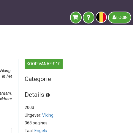
LOGIN
KOOP VANAF € 10
Viking.
 in het
Categorie
terdam,
Details
hikbare
2003
Uitgever:
Viking
368 paginas
Taal:
Engels