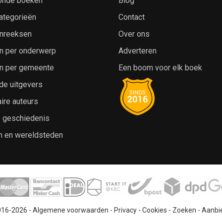
onde boeken
Blog
ategorieën
Contact
nreeksen
Over ons
n per onderwerp
Adverteren
n per gemeente
Een boom voor elk boek
de uitgevers
ire auteurs
e geschiedenis
n en wereldsteden
016-2026 -
Algemene voorwaarden
-
Privacy
-
Cookies
-
Zoeken
-
Aanbi