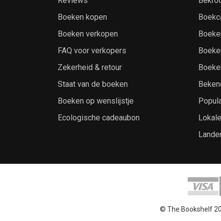
Reviews
Bekro
Boeken kopen
Boekc
Boeken verkopen
Boeke
FAQ voor verkopers
Boeke
Zekerheid & retour
Boeke
Staat van de boeken
Beken
Boeken op wenslijstje
Popula
Ecologische cadeaubon
Lokal
Lande
© The Bookshelf 2