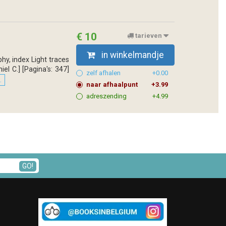
€ 10
tarieven
in winkelmandje
phy, index Light traces
el C.] [Pagina's: 347]
zelf afhalen
+0.00
.
naar afhaalpunt
+3.99
adreszending
+4.99
GO!