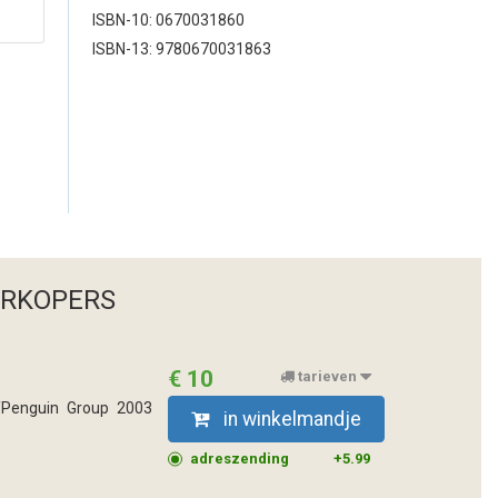
ISBN-10: 0670031860
ISBN-13: 9780670031863
ERKOPERS
€ 10
tarieven
ng/Penguin Group 2003
in winkelmandje
adreszending
+5.99