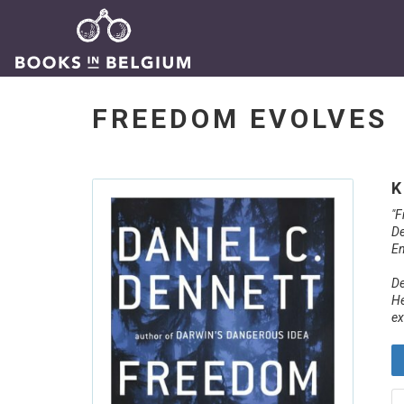
FREEDOM EVOLVES
K
"F
De
En
De
He
ex