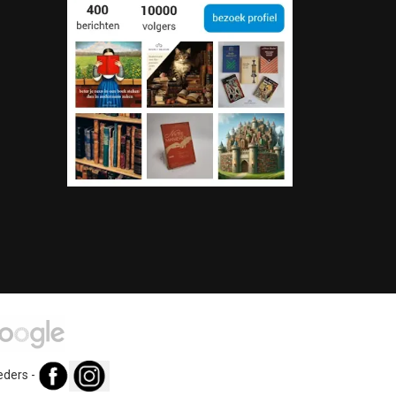
eders
-