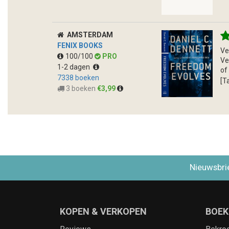
AMSTERDAM
FENIX BOOKS
Ve
100/100
PRO
Ve
1-2 dagen
of
7338 boeken
[T
3 boeken
€3,99
Nieuwsbri
KOPEN & VERKOPEN
BOEK