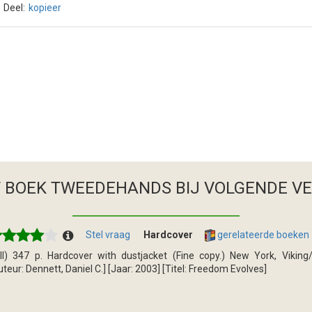
Deel:
kopieer
T BOEK TWEEDEHANDS
BIJ VOLGENDE V
Stel vraag
Hardcover
gerelateerde boeken
III) 347 p. Hardcover with dustjacket (Fine copy.) New York, Viki
uteur: Dennett, Daniel C.] [Jaar: 2003] [Titel: Freedom Evolves]