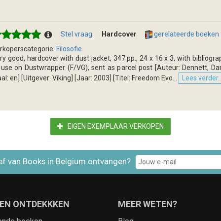
Stel vraag
Hardcover
gerelateerde boeken
rkoperscategorie:
Filosofie
ry good, hardcover with dust jacket, 347 pp., 24 x 16 x 3, with bibliogra
 use on Dustwrapper (F/VG), sent as parcel post [Auteur: Dennett, Dani
aal: en] [Uitgever: Viking] [Jaar: 2003] [Titel: Freedom Evo...
Lees verder..
EIGEN EXEMPLAAR VERKOPEN
ef van Books in Belgium ontvangen?
EN ONTDEKKKEN
MEER WETEN?