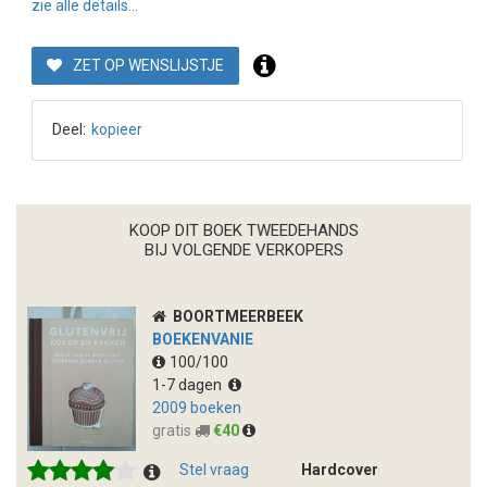
zie alle details...
ZET OP WENSLIJSTJE
Deel:
kopieer
KOOP DIT BOEK TWEEDEHANDS
BIJ VOLGENDE VERKOPERS
BOORTMEERBEEK
BOEKENVANIE
100/100
1-7 dagen
2009 boeken
gratis
€40
Stel vraag
Hardcover