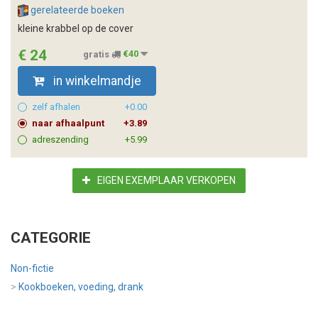
gerelateerde boeken
kleine krabbel op de cover
€ 24
gratis
€40
in winkelmandje
zelf afhalen
+0.00
naar afhaalpunt
+3.89
adreszending
+5.99
EIGEN EXEMPLAAR VERKOPEN
CATEGORIE
Non-fictie
>
Kookboeken, voeding, drank