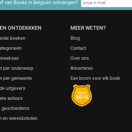
ef van Books in Belgium ontvangen?
EN ONTDEKKKEN
MEER WETEN?
onde boeken
Blog
ategorieën
Contact
nreeksen
Over ons
n per onderwerp
Adverteren
n per gemeente
Een boom voor elk boek
de uitgevers
ire auteurs
e geschiedenis
n en wereldsteden