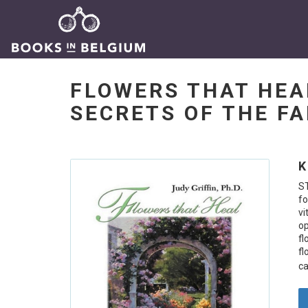
FLOWERS THAT HEA
SECRETS OF THE F
K
ST
fo
vi
op
fl
fl
ca