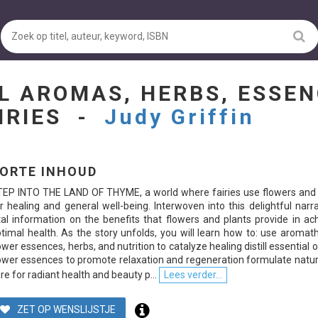
L AROMAS, HERBS, ESSE
AIRIES -
Judy Griffin
ORTE INHOUD
EP INTO THE LAND OF THYME, a world where fairies use flowers and 
r healing and general well-being. Interwoven into this delightful narra
tal information on the benefits that flowers and plants provide in ac
timal health. As the story unfolds, you will learn how to: use aromat
ower essences, herbs, and nutrition to catalyze healing distill essential o
ower essences to promote relaxation and regeneration formulate natur
re for radiant health and beauty p...
Lees verder...
ZET OP WENSLIJSTJE