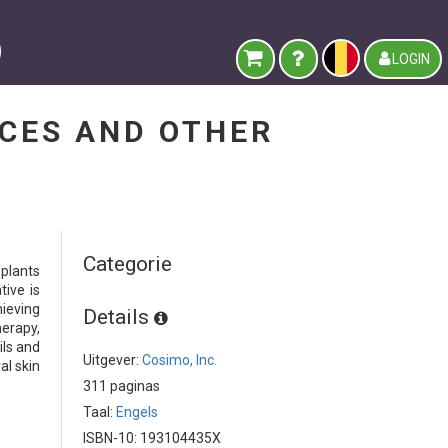
LOGIN
NCES AND OTHER
Categorie
plants
tive is
hieving
Details
herapy,
ils and
Uitgever:
Cosimo, Inc.
al skin
311 paginas
Taal:
Engels
ISBN-10: 193104435X