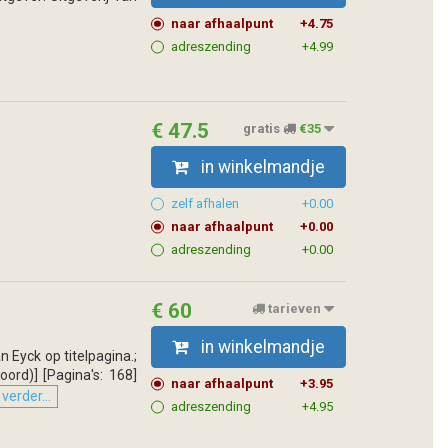
naar afhaalpunt
+4.75
adreszending
+4.99
€ 47.5
gratis
€35
in winkelmandje
zelf afhalen
+0.00
naar afhaalpunt
+0.00
adreszending
+0.00
€ 60
tarieven
in winkelmandje
n Eyck op titelpagina.;
ord)] [Pagina's: 168]
naar afhaalpunt
+3.95
verder...
adreszending
+4.95