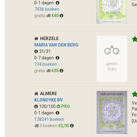
0-1 dagen
Ge
7436 boeken
gratis
€40
HERZELE
MARIA VAN DEN BERG
31/31
0-7 dagen
104 boeken
gratis
€35
ALMERE
KLONDYKE BV
Ve
100/100
PRO
Pa
0-1 dagen
Fo
128241 boeken
[U
3 boeken
€2,95