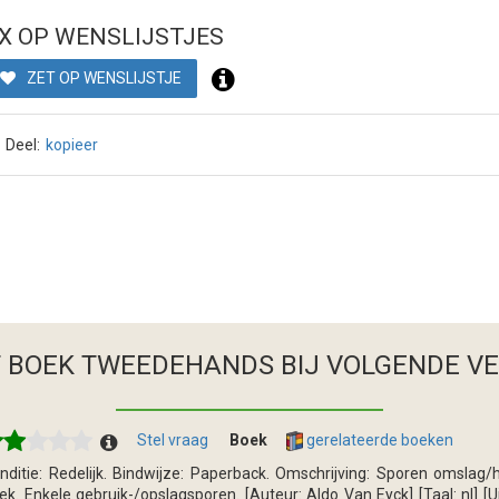
X OP WENSLIJSTJES
ZET OP WENSLIJSTJE
Deel:
kopieer
T BOEK TWEEDEHANDS
BIJ VOLGENDE V
Stel vraag
Boek
gerelateerde boeken
nditie: Redelijk. Bindwijze: Paperback. Omschrijving: Sporen omslag/
ek. Enkele gebruik-/opslagsporen. [Auteur: Aldo Van Eyck] [Taal: nl] [Ui