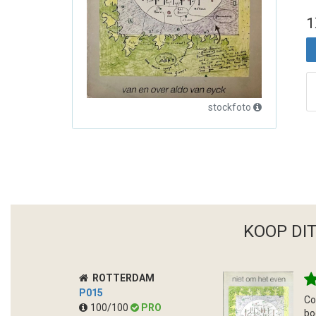
1
stockfoto
KOOP DI
ROTTERDAM
P015
Co
100/100
PRO
bo