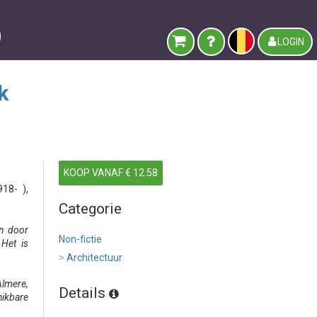
LOGIN
k
KOOP VANAF € 12.58
18- ),
Categorie
en door
Non-fictie
 Het is
>
Architectuur
lmere,
Details
hikbare