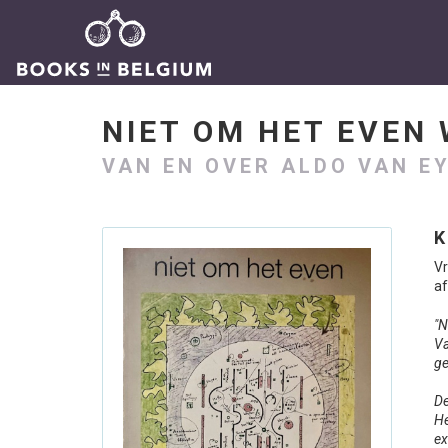
NIET OM HET EVEN
VAN EN OVER ALDO VAN E
K
V
af
"N
Va
ge
De
He
ex