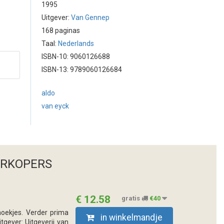
1995
Uitgever:
Van Gennep
168 paginas
Taal:
Nederlands
ISBN-10: 9060126688
ISBN-13: 9789060126684
aldo
van eyck
ERKOPERS
€ 12.58
gratis
€40
hoekjes. Verder prima
in winkelmandje
tgever: Uitgeverij van