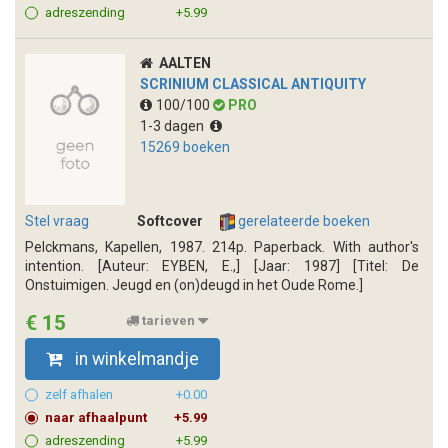
adreszending
+5.99
AALTEN
SCRINIUM CLASSICAL ANTIQUITY
100/100
PRO
1-3 dagen
15269 boeken
Stel vraag
Softcover
gerelateerde boeken
Pelckmans, Kapellen, 1987. 214p. Paperback. With author's
intention. [Auteur: EYBEN, E.,] [Jaar: 1987] [Titel: De
Onstuimigen. Jeugd en (on)deugd in het Oude Rome.]
€ 15
tarieven
in winkelmandje
zelf afhalen
+0.00
naar afhaalpunt
+5.99
adreszending
+5.99