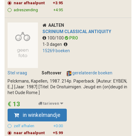
naar afhaalpunt
+3.95
adreszending
+4.95
AALTEN
SCRINIUM CLASSICAL ANTIQUITY
100/100
PRO
1-3 dagen
15269 boeken
Stel vraag
Softcover
gerelateerde boeken
Pelckmans, Kapellen, 1987. 214p. Paperback. [Auteur: EYBEN,
E.,] [Jaar: 1987] [Titel: De Onstuimigen. Jeugd en (on)deugd in
het Oude Rome.]
€ 13
tarieven
in winkelmandje
zelf afhalen
+0.00
naar afhaalpunt
+5.99