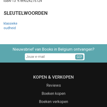
ISBN-13: 9789024275724
SLEUTELWOORDEN
klassieke
oudheid
Nieuwsbrief van Books in Belgium ontvangen?
GO!
KOPEN & VERKOPEN
Reviews
Boeken kopen
Boeken verkopen