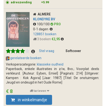
adreszending
+5.99
ALMERE
KLONDYKE BV
100/100
PRO
0-1 dagen
128851 boeken
3 boeken
€2,95
Stel vraag
Softcover
gerelateerde boeken
Verkoperscategorie:
klassieke oudheid
Paperback, enkele illustraties in z/w, 8vo.; Voorplat deels
verkleurd. [Auteur: Eyben, Emiel] [Pagina's: 214] [Uitgever:
Kampen : Kok Agora] [Jaar: 1987] [Titel: De onstuimigen:
Jeugd en ondeugd in het Oude Rome]
€ 8
tarieven
in winkelmandje