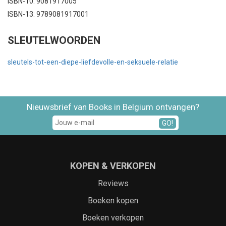
ISBN-10: 9081917005
ISBN-13: 9789081917001
SLEUTELWOORDEN
sleutels-tot-een-diepe-liefdevolle-en-seksuele-relatie
Nieuwsbrief van Books in Belgium ontvangen?
GO!
KOPEN & VERKOPEN
Reviews
Boeken kopen
Boeken verkopen