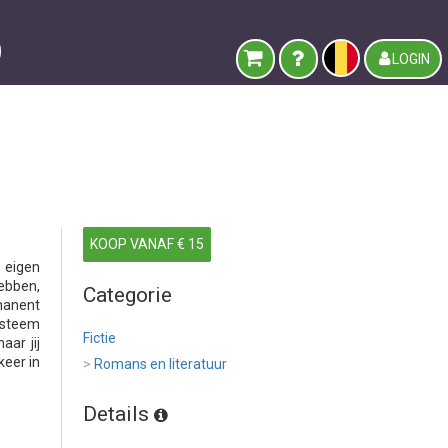
LOGIN
KOOP VANAF € 15
 eigen
ebben,
Categorie
manent
ysteem
Fictie
ar jij
keer in
>
Romans en literatuur
Details