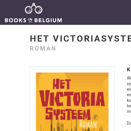
HET VICTORIASYS
ROMAN
K
We
sy
ei
ee
ku
he
mi
Da