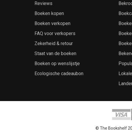
Reviews
Bekro
Boeken kopen
Boekc
Boeken verkopen
Boeke
FAQ voor verkopers
Boeke
Zekerheid & retour
Boeke
Staat van de boeken
Beken
Boeken op wenslijstje
Popula
Ecologische cadeaubon
Lokal
Lande
© The Bookshelf 2