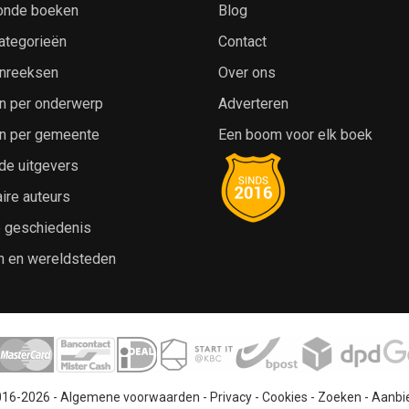
onde boeken
Blog
ategorieën
Contact
nreeksen
Over ons
n per onderwerp
Adverteren
n per gemeente
Een boom voor elk boek
de uitgevers
ire auteurs
e geschiedenis
n en wereldsteden
016-2026 -
Algemene voorwaarden
-
Privacy
-
Cookies
-
Zoeken
-
Aanbi