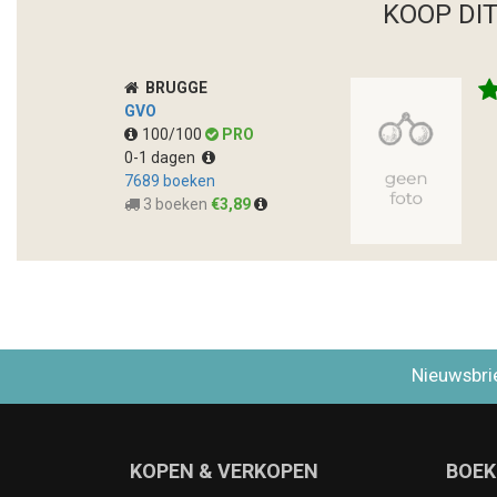
KOOP DI
BRUGGE
GVO
100/100
PRO
0-1 dagen
7689 boeken
3 boeken
€3,89
Nieuwsbri
KOPEN & VERKOPEN
BOEK