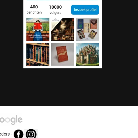
eders
-