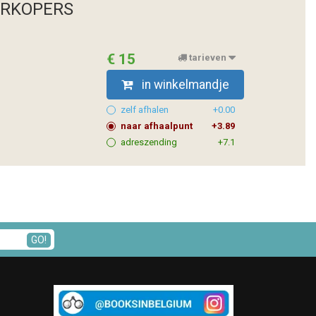
ERKOPERS
€ 15
tarieven
in winkelmandje
zelf afhalen
+0.00
naar afhaalpunt
+3.89
adreszending
+7.1
GO!