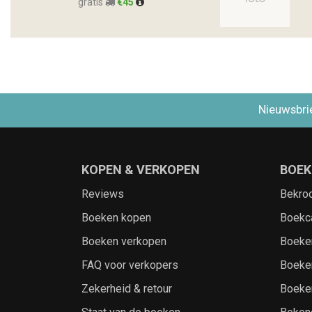
gratis
€45
Nieuwsbri
KOPEN & VERKOPEN
BOEK
Reviews
Bekro
Boeken kopen
Boekc
Boeken verkopen
Boeke
FAQ voor verkopers
Boeke
Zekerheid & retour
Boeke