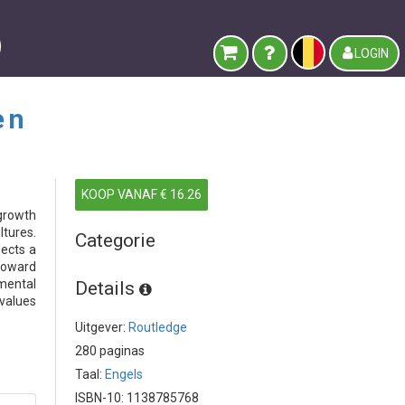
LOGIN
en
KOOP VANAF € 16.26
growth
ltures.
Categorie
lects a
 toward
mental
Details
 values
Uitgever:
Routledge
280 paginas
Taal:
Engels
ISBN-10: 1138785768