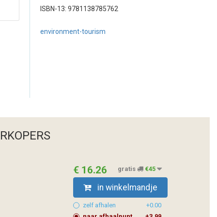
ISBN-13: 9781138785762
environment-tourism
ERKOPERS
€ 16.26
gratis
€45
in winkelmandje
zelf afhalen
+0.00
naar afhaalpunt
+3.99