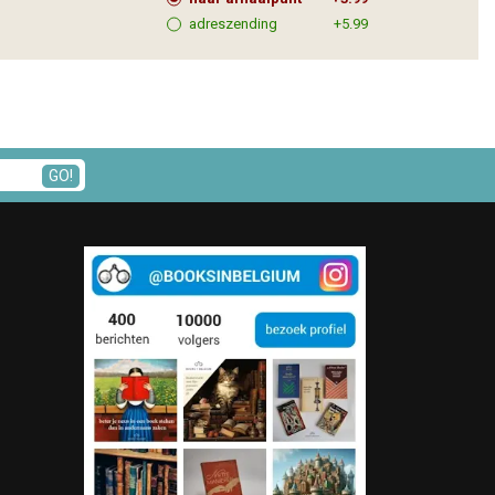
adreszending
+5.99
GO!