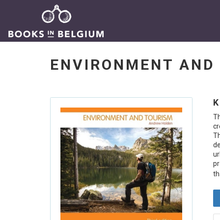
ENVIRONMENT AND
K
T
cr
Th
de
u
pr
th