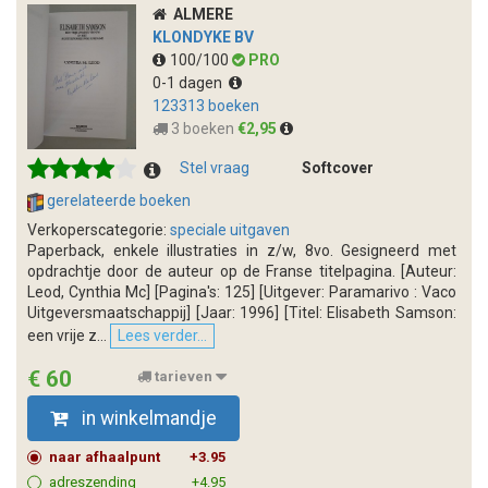
ALMERE
KLONDYKE BV
100/100
PRO
0-1 dagen
123313 boeken
3 boeken
€2,95
Stel vraag
Softcover
gerelateerde boeken
Verkoperscategorie:
speciale uitgaven
Paperback, enkele illustraties in z/w, 8vo. Gesigneerd met
opdrachtje door de auteur op de Franse titelpagina. [Auteur:
Leod, Cynthia Mc] [Pagina's: 125] [Uitgever: Paramarivo : Vaco
Uitgeversmaatschappij] [Jaar: 1996] [Titel: Elisabeth Samson:
een vrije z...
Lees verder...
€ 60
tarieven
in winkelmandje
naar afhaalpunt
+3.95
adreszending
+4.95