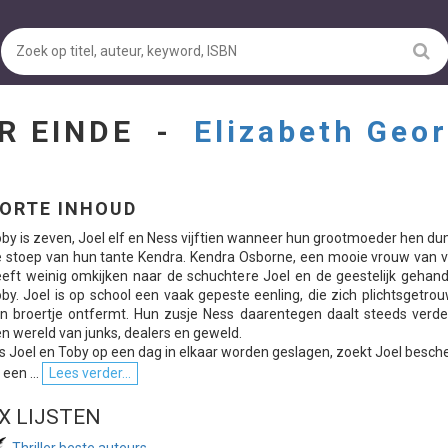
R EINDE -
Elizabeth Geo
ORTE INHOUD
by is zeven, Joel elf en Ness vijftien wanneer hun grootmoeder hen d
 stoep van hun tante Kendra. Kendra Osborne, een mooie vrouw van ve
eft weinig omkijken naar de schuchtere Joel en de geestelijk gehand
by. Joel is op school een vaak gepeste eenling, die zich plichtsgetro
jn broertje ontfermt. Hun zusje Ness daarentegen daalt steeds verde
n wereld van junks, dealers en geweld.
s Joel en Toby op een dag in elkaar worden geslagen, zoekt Joel besc
j een ...
Lees verder...
X LIJSTEN