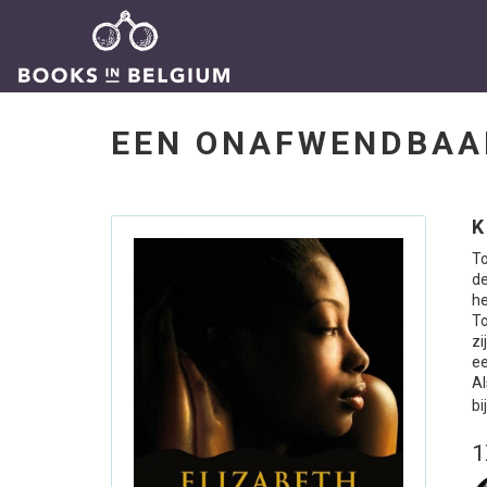
EEN ONAFWENDBAA
K
To
de
he
To
zi
ee
Al
bi
1