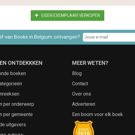
EIGEN EXEMPLAAR VERKOPEN
ef van Books in Belgium ontvangen?
EN ONTDEKKKEN
MEER WETEN?
onde boeken
Blog
ategorieën
Contact
nreeksen
Over ons
n per onderwerp
Adverteren
n per gemeente
Een boom voor elk boek
de uitgevers
ire auteurs