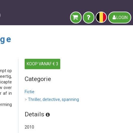
LOGIN
rge
KOOP VANAF € 3
umpt op
ertig,
Categorie
icapte
uw over
Fictie
r af in
>
Thriller, detective, spanning
herming
Details
2010