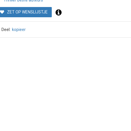
Thriller beste auteurs
ZET OP WENSLIJSTJE
Deel:
kopieer