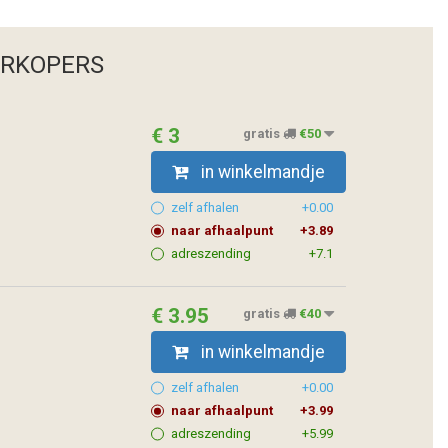
ERKOPERS
€ 3
gratis
€50
in winkelmandje
zelf afhalen
+0.00
naar afhaalpunt
+3.89
adreszending
+7.1
€ 3.95
gratis
€40
in winkelmandje
zelf afhalen
+0.00
naar afhaalpunt
+3.99
adreszending
+5.99