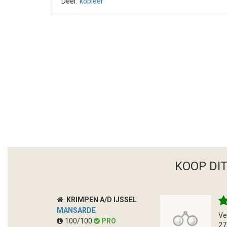
Deel:
kopieer
KOOP DI
KRIMPEN A/D IJSSEL
MANSARDE
Ve
100/100
PRO
27