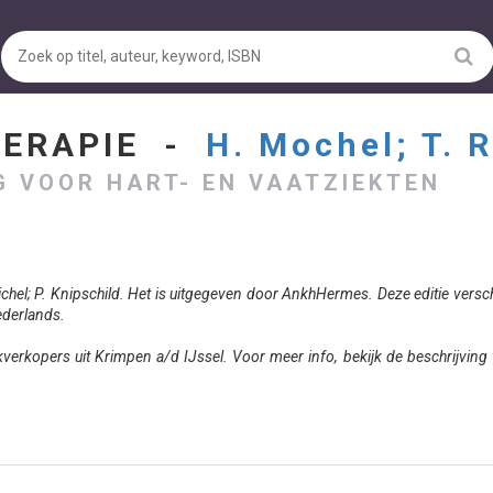
HERAPIE -
H. Mochel; T. R
G VOOR HART- EN VAATZIEKTEN
ichel; P. Knipschild. Het is uitgegeven door AnkhHermes. Deze editie versc
Nederlands.
rkopers uit Krimpen a/d IJssel. Voor meer info, bekijk de beschrijving