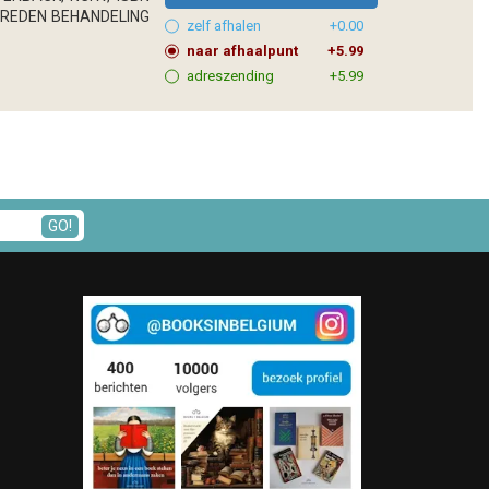
MSTREDEN BEHANDELING
zelf afhalen
+0.00
naar afhaalpunt
+5.99
adreszending
+5.99
GO!