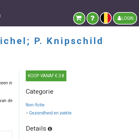
LOGIN
ichel; P. Knipschild
KOOP VANAF € 3.8
heen in
Categorie
 van de
Non-fictie
>
Gezondheid en ziekte
Details