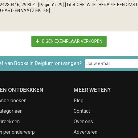
24230446, 79 BLZ.. [Pagina's: 79] [Titel: CHELATIETHERAPIE EEN O
J HART- EN VAATZIEKTEN]
EIGEN EXEMPLAAR VERKOPEN
ef van Books in Belgium ontvangen?
EN ONTDEKKKEN
MEER WETEN?
onde boeken
Blog
ategorieën
Contact
nreeksen
Over ons
n per onderwerp
Adverteren