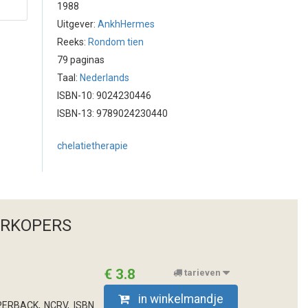
1988
Uitgever:
AnkhHermes
Reeks:
Rondom tien
79 paginas
Taal:
Nederlands
ISBN-10: 9024230446
ISBN-13: 9789024230440
chelatietherapie
ERKOPERS
€ 3.8
tarieven
in winkelmandje
ERBACK, NCRV, ISBN