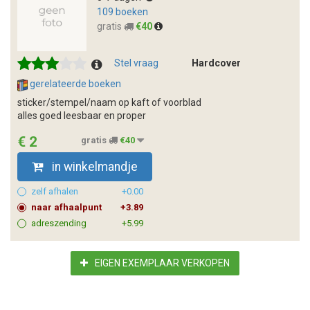
109 boeken
gratis
€40
Stel vraag
Hardcover
gerelateerde boeken
sticker/stempel/naam op kaft of voorblad
alles goed leesbaar en proper
€ 2
gratis
€40
in winkelmandje
zelf afhalen
+0.00
naar afhaalpunt
+3.89
adreszending
+5.99
EIGEN EXEMPLAAR VERKOPEN