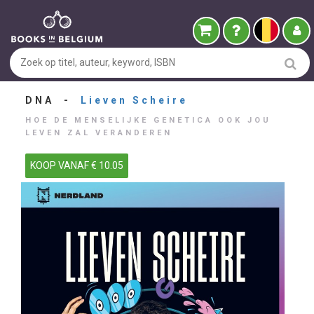
DNA -
Lieven Scheire
HOE DE MENSELIJKE GENETICA OOK JOU
LEVEN ZAL VERANDEREN
KOOP VANAF € 10.05