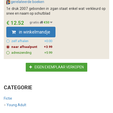
gerelateerde boeken
1e druk 2007 gebonden in zgan staat enkel wat verkleurd op
snee en naam op schutblad
€ 12.52
gratis
€50
in winkelmandje
zelf afhalen
+0.00
naar afhaalpunt
+3.99
adreszending
+5.99
EIGEN EXEMPLAAR VERKOPEN
CATEGORIE
Fictie
>
Young Adult