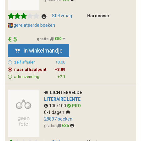
Stel vraag
Hardcover
gerelateerde boeken
€ 5
gratis
€50
in winkelmandje
zelf afhalen
+0.00
naar afhaalpunt
+3.89
adreszending
+7.1
LICHTERVELDE
LITERAIRE LENTE
100/100
PRO
0-1 dagen
28897 boeken
gratis
€35