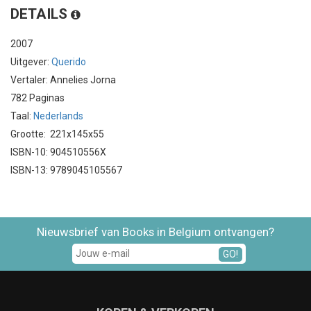
DETAILS
2007
Uitgever:
Querido
Vertaler: Annelies Jorna
782 Paginas
Taal:
Nederlands
Grootte: 221x145x55
ISBN-10: 904510556X
ISBN-13: 9789045105567
Nieuwsbrief van Books in Belgium ontvangen?
GO!