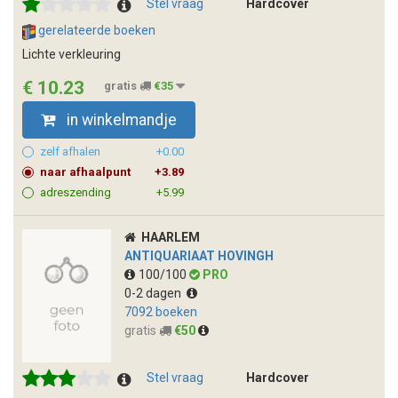
Stel vraag
Hardcover
gerelateerde boeken
Lichte verkleuring
€ 10.23
gratis
€35
in winkelmandje
zelf afhalen
+0.00
naar afhaalpunt
+3.89
adreszending
+5.99
HAARLEM
ANTIQUARIAAT HOVINGH
100/100
PRO
0-2 dagen
7092 boeken
gratis
€50
Stel vraag
Hardcover