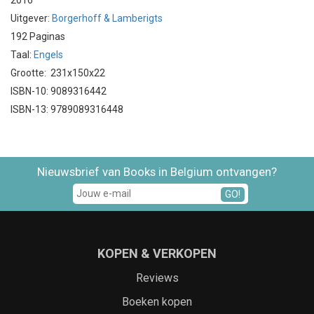
2016
Uitgever:
Borgerhoff & Lamberigts
192 Paginas
Taal:
Engels
Grootte: 231x150x22
ISBN-10: 9089316442
ISBN-13: 9789089316448
Nieuwsbrief van Books in Belgium ontvangen?
GO!
KOPEN & VERKOPEN
Reviews
Boeken kopen