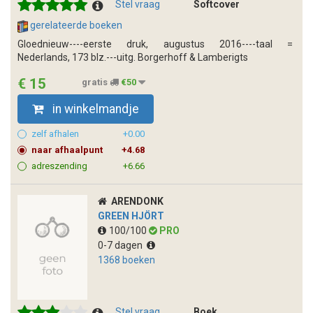
Stel vraag
Softcover
gerelateerde boeken
Gloednieuw----eerste druk, augustus 2016----taal =
Nederlands, 173 blz.---uitg. Borgerhoff & Lamberigts
€ 15
gratis
€50
in winkelmandje
zelf afhalen
+0.00
naar afhaalpunt
+4.68
adreszending
+6.66
ARENDONK
GREEN HJÖRT
100/100
PRO
0-7 dagen
1368 boeken
Stel vraag
Boek