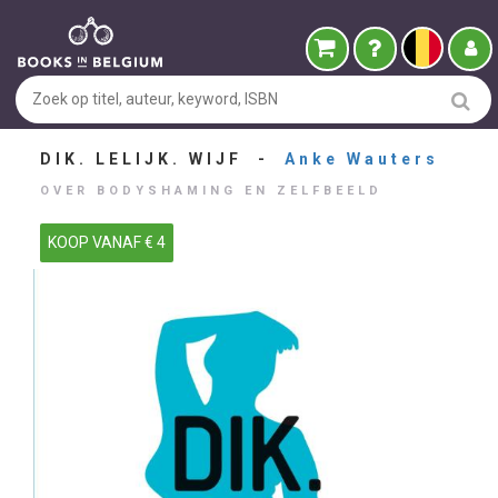
DIK. LELIJK. WIJF -
Anke Wauters
OVER BODYSHAMING EN ZELFBEELD
KOOP VANAF € 4