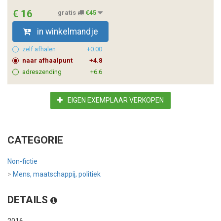
€ 16
gratis
€45
in winkelmandje
zelf afhalen
+0.00
naar afhaalpunt
+4.8
adreszending
+6.6
EIGEN EXEMPLAAR VERKOPEN
CATEGORIE
Non-fictie
>
Mens, maatschappij, politiek
DETAILS