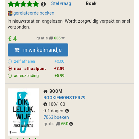
Stel vraag
Boek
gerelateerde boeken
In nieuwstaat en ongelezen. Wordt zorgvuldig verpakt en snel
verzonden.
€ 4
gratis
€35
in winkelmandje
zelf afhalen
+0.00
naar afhaalpunt
+3.89
adreszending
+5.99
BOOM
BOOKIEMONSTER79
100/100
0-1 dagen
7063 boeken
gratis
€50