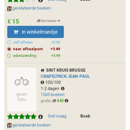
gerelateerde boeken
€ 15
tarieven
in winkelmandje
zelf afhalen
+0.00
naar afhaalpunt
+3.89
adreszending
+5.99
SINT KRUIS BRUGGE
CNAPELYNCK JEAN-PAUL
100/100
1-2 dagen
1560 boeken
gratis
€45
Stel vraag
Boek
gerelateerde boeken