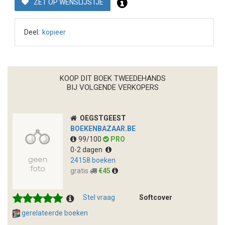
ZET OP WENSLIJSTJE
Deel:
kopieer
KOOP DIT BOEK TWEEDEHANDS
BIJ VOLGENDE VERKOPERS
OEGSTGEEST
BOEKENBAZAAR.BE
99/100
PRO
0-2 dagen
24158 boeken
gratis
€45
Stel vraag
Softcover
gerelateerde boeken