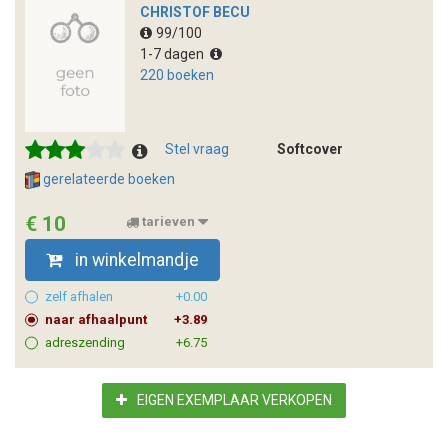
CHRISTOF BECU
99/100
1-7 dagen
220 boeken
Stel vraag
Softcover
gerelateerde boeken
€ 10
tarieven
in winkelmandje
zelf afhalen
+0.00
naar afhaalpunt
+3.89
adreszending
+6.75
EIGEN EXEMPLAAR VERKOPEN