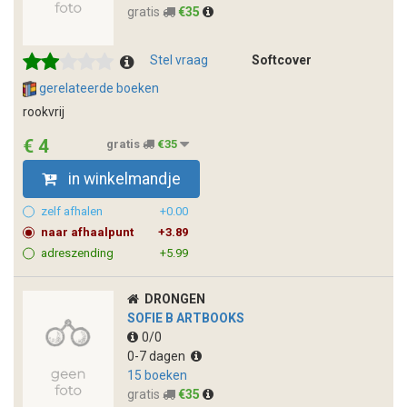
gratis
€35
Stel vraag
Softcover
gerelateerde boeken
rookvrij
€ 4
gratis
€35
in winkelmandje
zelf afhalen
+0.00
naar afhaalpunt
+3.89
adreszending
+5.99
DRONGEN
SOFIE B ARTBOOKS
0/0
0-7 dagen
15 boeken
gratis
€35