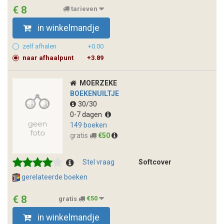
€ 8
tarieven
in winkelmandje
zelf afhalen
+0.00
naar afhaalpunt
+3.89
MOERZEKE
BOEKENUILTJE
30/30
0-7 dagen
149 boeken
gratis
€50
Stel vraag
Softcover
gerelateerde boeken
€ 8
gratis
€50
in winkelmandje