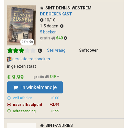
SINT-DENIJS-WESTREM
DE BOEKENKAST
10/10
1-5 dagen
5 boeken
gratis
€49
2 foto's
Stel vraag
Softcover
gerelateerde boeken
in gelezen staat
€ 9.99
gratis
€49
in winkelmandje
zelf afhalen
+0.00
naar afhaalpunt
+2.99
adreszending
+5.99
SINT-ANDRIES