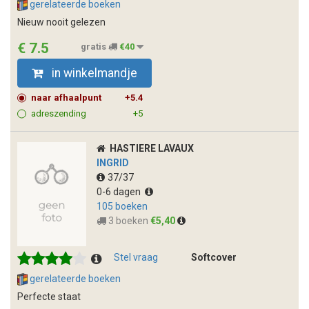
gerelateerde boeken
Nieuw nooit gelezen
€ 7.5
gratis
€40
in winkelmandje
naar afhaalpunt
+5.4
adreszending
+5
HASTIERE LAVAUX
INGRID
37/37
0-6 dagen
105 boeken
3 boeken
€5,40
Stel vraag
Softcover
gerelateerde boeken
Perfecte staat