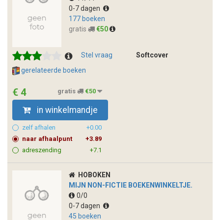
0-7 dagen
177 boeken
gratis
€50
Stel vraag
Softcover
gerelateerde boeken
€ 4
gratis
€50
in winkelmandje
zelf afhalen
+0.00
naar afhaalpunt
+3.89
adreszending
+7.1
HOBOKEN
MIJN NON-FICTIE BOEKENWINKELTJE.
0/0
0-7 dagen
45 boeken