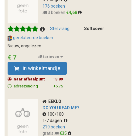
176 boeken
3 boeken
€4,68
Stel vraag
Softcover
gerelateerde boeken
Nieuw, ongelezen
€ 7
tarieven
in winkelmandje
naar afhaalpunt
+3.89
adreszending
+6.75
EEKLO
DO YOU READ ME?
100/100
1-7 dagen
219 boeken
gratis
€35