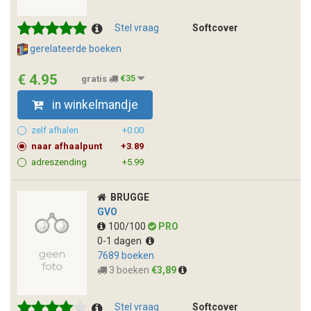
Stel vraag
Softcover
gerelateerde boeken
€ 4.95
gratis
€35
in winkelmandje
zelf afhalen
+0.00
naar afhaalpunt
+3.89
adreszending
+5.99
BRUGGE
GVO
100/100
PRO
0-1 dagen
7689 boeken
3 boeken
€3,89
Stel vraag
Softcover