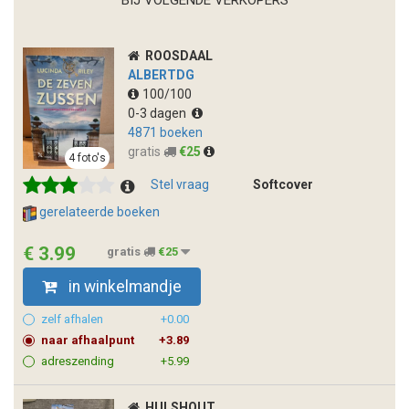
ROOSDAAL
ALBERTDG
100/100
0-3 dagen
4871 boeken
gratis
€25
4 foto's
Stel vraag
Softcover
gerelateerde boeken
€ 3.99
gratis
€25
in winkelmandje
zelf afhalen
+0.00
naar afhaalpunt
+3.89
adreszending
+5.99
HULSHOUT