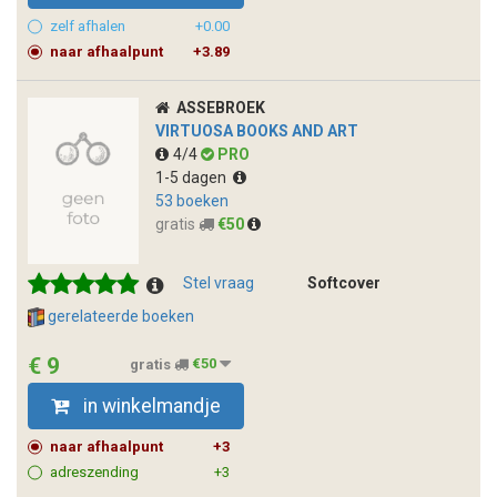
zelf afhalen
+0.00
naar afhaalpunt
+3.89
ASSEBROEK
VIRTUOSA BOOKS AND ART
4/4
PRO
1-5 dagen
53 boeken
gratis
€50
Stel vraag
Softcover
gerelateerde boeken
€ 9
gratis
€50
in winkelmandje
naar afhaalpunt
+3
adreszending
+3