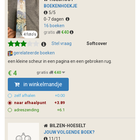
BOEKENHOEKJE
5/5
0-7 dagen
16 boeken
gratis
€40
4 foto's
Stel vraag
Softcover
gerelateerde boeken
een kleine scheur in een pagina en een gebroken rug.
€ 4
gratis
€40
in winkelmandje
zelf afhalen
+0.00
naar afhaalpunt
+3.89
adreszending
+6.1
BILZEN-HOESELT
JOUW VOLGENDE BOEK?
11/11