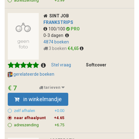
adreszending
+5.99
SINT JOB
FRANKSTRIPS
100/100
PRO
0-3 dagen
4874 boeken
3 boeken
€4,65
Stel vraag
Softcover
gerelateerde boeken
€ 7
tarieven
in winkelmandje
zelf afhalen
+0.00
naar afhaalpunt
+4.65
adreszending
+6.75