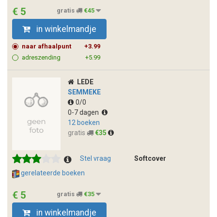
€ 5
gratis
€45
in winkelmandje
naar afhaalpunt
+3.99
adreszending
+5.99
LEDE
SEMMEKE
0/0
0-7 dagen
12 boeken
gratis
€35
Stel vraag
Softcover
gerelateerde boeken
€ 5
gratis
€35
in winkelmandje