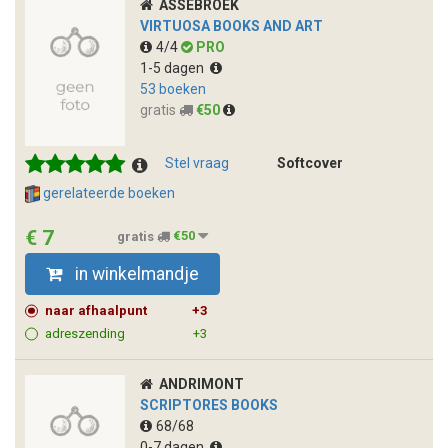
ASSEBROEK
VIRTUOSA BOOKS AND ART
4/4
PRO
1-5 dagen
53 boeken
gratis
€50
Stel vraag
Softcover
gerelateerde boeken
€ 7
gratis
€50
in winkelmandje
naar afhaalpunt
+3
adreszending
+3
ANDRIMONT
SCRIPTORES BOOKS
68/68
0-7 dagen