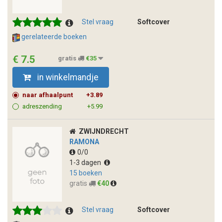
Stel vraag
Softcover
gerelateerde boeken
€ 7.5
gratis
€35
in winkelmandje
naar afhaalpunt
+3.89
adreszending
+5.99
ZWIJNDRECHT
RAMONA
0/0
1-3 dagen
15 boeken
gratis
€40
Stel vraag
Softcover