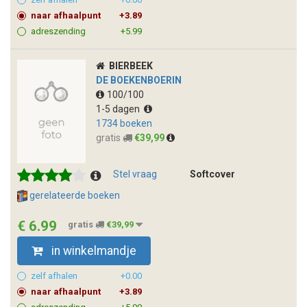
naar afhaalpunt
+3.89
adreszending
+5.99
BIERBEEK
DE BOEKENBOERIN
100/100
1-5 dagen
1734 boeken
gratis
€39,99
Stel vraag
Softcover
gerelateerde boeken
€ 6.99
gratis
€39,99
in winkelmandje
zelf afhalen
+0.00
naar afhaalpunt
+3.89