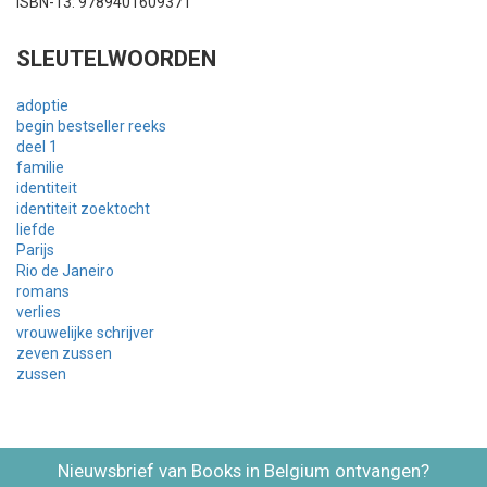
ISBN-13: 9789401609371
SLEUTELWOORDEN
adoptie
begin bestseller reeks
deel 1
familie
identiteit
identiteit zoektocht
liefde
Parijs
Rio de Janeiro
romans
verlies
vrouwelijke schrijver
zeven zussen
zussen
Nieuwsbrief van Books in Belgium ontvangen?