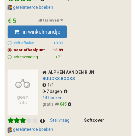
gerelateerde boeken
€ 5
tarieven
in winkelmandje
zelf afhalen
+0.00
naar afhaalpunt
+3.89
adreszending
+7.1
ALPHEN AAN DEN RIJN
BUUCKS BOOKS
1/1
0-7 dagen
14 boeken
gratis
€45
Stel vraag
Softcover
gerelateerde boeken