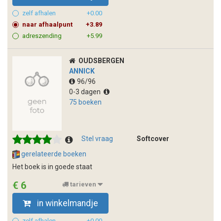
zelf afhalen
+0.00
naar afhaalpunt
+3.89
adreszending
+5.99
OUDSBERGEN
ANNICK
96/96
0-3 dagen
75 boeken
Stel vraag
Softcover
gerelateerde boeken
Het boek is in goede staat
€ 6
tarieven
in winkelmandje
zelf afhalen
+0.00