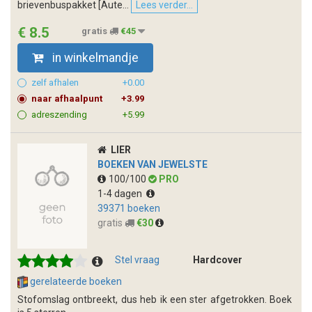
brievenbuspakket [Aute...
Lees verder...
€ 8.5
gratis
€45
in winkelmandje
zelf afhalen
+0.00
naar afhaalpunt
+3.99
adreszending
+5.99
LIER
BOEKEN VAN JEWELSTE
100/100
PRO
1-4 dagen
39371 boeken
gratis
€30
Stel vraag
Hardcover
gerelateerde boeken
Stofomslag ontbreekt, dus heb ik een ster afgetrokken. Boek