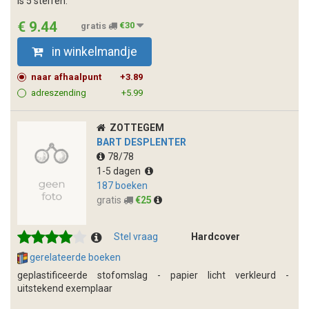
is 5 sterren.
€ 9.44
gratis
€30
in winkelmandje
naar afhaalpunt
+3.89
adreszending
+5.99
ZOTTEGEM
BART DESPLENTER
78/78
1-5 dagen
187 boeken
gratis
€25
Stel vraag
Hardcover
gerelateerde boeken
geplastificeerde stofomslag - papier licht verkleurd -
uitstekend exemplaar