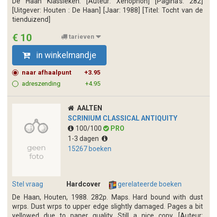
De Haan Klassieken. [Auteur: Xenophon] [Pagina's: 282]
[Uitgever: Houten : De Haan] [Jaar: 1988] [Titel: Tocht van de
tienduizend]
€ 10
tarieven
in winkelmandje
naar afhaalpunt
+3.95
adreszending
+4.95
AALTEN
SCRINIUM CLASSICAL ANTIQUITY
100/100
PRO
1-3 dagen
15267 boeken
Stel vraag
Hardcover
gerelateerde boeken
De Haan, Houten, 1988. 282p. Maps. Hard bound with dust
wrps. Dust wrps to upper edge slightly damaged. Pages a bit
yellowed due to paper quality. Still a nice copy. [Auteur: