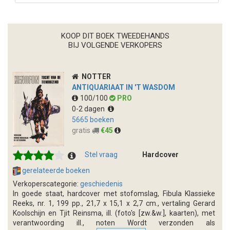
KOOP DIT BOEK TWEEDEHANDS
BIJ VOLGENDE VERKOPERS
NOTTER
ANTIQUARIAAT IN 'T WASDOM
100/100
PRO
0-2 dagen
5665 boeken
gratis
€45
Stel vraag
Hardcover
gerelateerde boeken
Verkoperscategorie:
geschiedenis
In goede staat, hardcover met stofomslag, Fibula Klassieke
Reeks, nr. 1, 199 pp., 21,7 x 15,1 x 2,7 cm., vertaling Gerard
Koolschijn en Tjit Reinsma, ill. (foto's [zw.&w.], kaarten), met
verantwoording ill., noten Wordt verzonden als