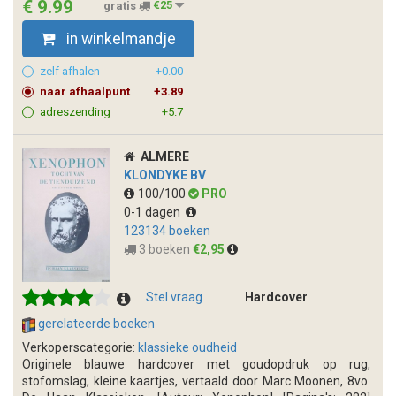
€ 9.99
gratis
€25
in winkelmandje
zelf afhalen
+0.00
naar afhaalpunt
+3.89
adreszending
+5.7
ALMERE
KLONDYKE BV
100/100
PRO
0-1 dagen
123134 boeken
3 boeken
€2,95
Stel vraag
Hardcover
gerelateerde boeken
Verkoperscategorie:
klassieke oudheid
Originele blauwe hardcover met goudopdruk op rug,
stofomslag, kleine kaartjes, vertaald door Marc Moonen, 8vo.