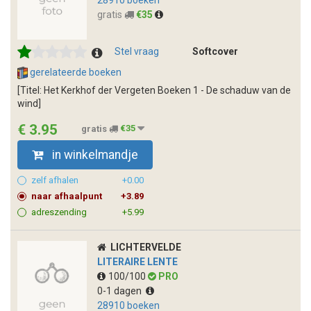
gratis
€35
Stel vraag
Softcover
gerelateerde boeken
[Titel: Het Kerkhof der Vergeten Boeken 1 - De schaduw van de
wind]
€ 3.95
gratis
€35
in winkelmandje
zelf afhalen
+0.00
naar afhaalpunt
+3.89
adreszending
+5.99
LICHTERVELDE
LITERAIRE LENTE
100/100
PRO
0-1 dagen
28910 boeken