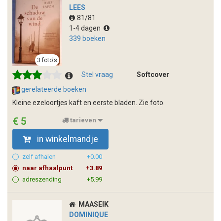
LEES
81/81
1-4 dagen
339 boeken
3 foto's
Stel vraag
Softcover
gerelateerde boeken
Kleine ezeloortjes kaft en eerste bladen. Zie foto.
€ 5
tarieven
in winkelmandje
zelf afhalen
+0.00
naar afhaalpunt
+3.89
adreszending
+5.99
MAASEIK
DOMINIQUE