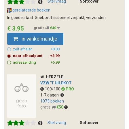
Stel vraag
Softcover
gerelateerde boeken
In goede staat. Snel, professioneel verpakt, verzonden.
€ 3.95
gratis
€40
in winkelmandje
zelf afhalen
+0.00
naar afhaalpunt
+3.99
adreszending
+5.99
HERZELE
VZW 'T UILEKOT
100/100
PRO
1-7 dagen
1073 boeken
gratis
€50
Stel vraag
Softcover