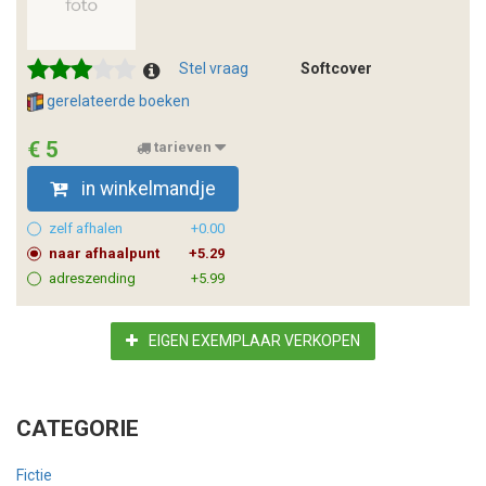
Stel vraag
Softcover
gerelateerde boeken
€ 5
tarieven
in winkelmandje
zelf afhalen
+0.00
naar afhaalpunt
+5.29
adreszending
+5.99
EIGEN EXEMPLAAR VERKOPEN
CATEGORIE
Fictie