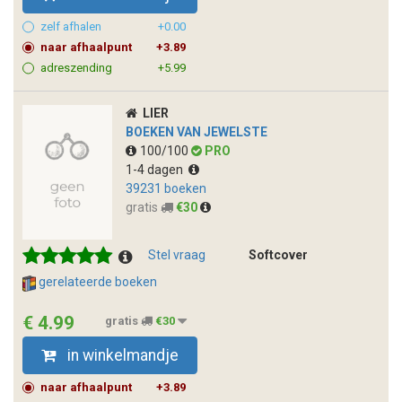
zelf afhalen
+0.00
naar afhaalpunt
+3.89
adreszending
+5.99
LIER
BOEKEN VAN JEWELSTE
100/100
PRO
1-4 dagen
39231 boeken
gratis
€30
Stel vraag
Softcover
gerelateerde boeken
€ 4.99
gratis
€30
in winkelmandje
naar afhaalpunt
+3.89