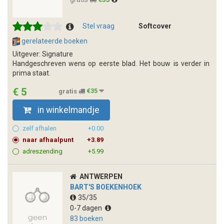
Stel vraag
Softcover
gerelateerde boeken
Uitgever: Signature
Handgeschreven wens op eerste blad. Het bouw is verder in
prima staat.
€ 5
gratis
€35
in winkelmandje
zelf afhalen
+0.00
naar afhaalpunt
+3.89
adreszending
+5.99
ANTWERPEN
BART'S BOEKENHOEK
35/35
0-7 dagen
83 boeken