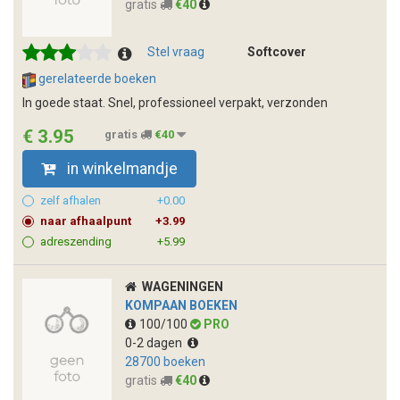
gratis
€40
Stel vraag
Softcover
gerelateerde boeken
In goede staat. Snel, professioneel verpakt, verzonden
€ 3.95
gratis
€40
in winkelmandje
zelf afhalen
+0.00
naar afhaalpunt
+3.99
adreszending
+5.99
WAGENINGEN
KOMPAAN BOEKEN
100/100
PRO
0-2 dagen
28700 boeken
gratis
€40