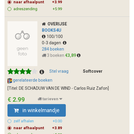
naar afhaalpunt
+3.99
adreszending
+5.99
OVERIJSE
BOOKS4U
100/100
0-3 dagen
284 boeken
3 boeken
€3,89
Stel vraag
Softcover
gerelateerde boeken
[Titel: DE SCHADUW VAN DE WIND - Carlos Ruiz Zafon]
€ 2.99
tarieven
in winkelmandje
zelf afhalen
+0.00
naar afhaalpunt
+3.89