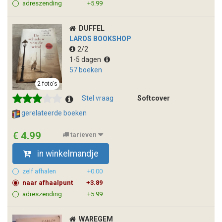
adreszending
+5.99
DUFFEL
LAROS BOOKSHOP
2/2
1-5 dagen
57 boeken
2 foto's
Stel vraag
Softcover
gerelateerde boeken
€ 4.99
tarieven
in winkelmandje
zelf afhalen
+0.00
naar afhaalpunt
+3.89
adreszending
+5.99
WAREGEM