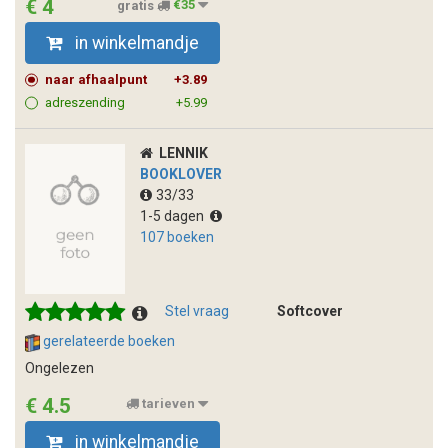
€ 4
gratis
€35
in winkelmandje
naar afhaalpunt
+3.89
adreszending
+5.99
LENNIK
BOOKLOVER
33/33
1-5 dagen
107 boeken
Stel vraag
Softcover
gerelateerde boeken
Ongelezen
€ 4.5
tarieven
in winkelmandje