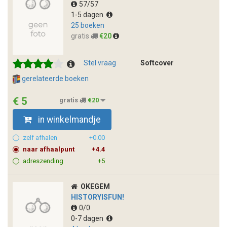
57/57
1-5 dagen
25 boeken
gratis
€20
Stel vraag
Softcover
gerelateerde boeken
€ 5
gratis
€20
in winkelmandje
zelf afhalen
+0.00
naar afhaalpunt
+4.4
adreszending
+5
OKEGEM
HISTORYISFUN!
0/0
0-7 dagen