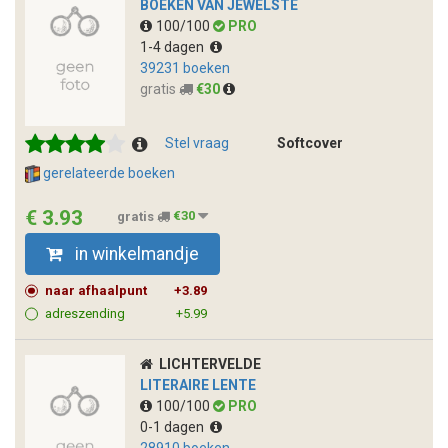
BOEKEN VAN JEWELSTE
100/100
PRO
1-4 dagen
39231 boeken
gratis
€30
Stel vraag
Softcover
gerelateerde boeken
€ 3.93
gratis
€30
in winkelmandje
naar afhaalpunt
+3.89
adreszending
+5.99
LICHTERVELDE
LITERAIRE LENTE
100/100
PRO
0-1 dagen
28910 boeken