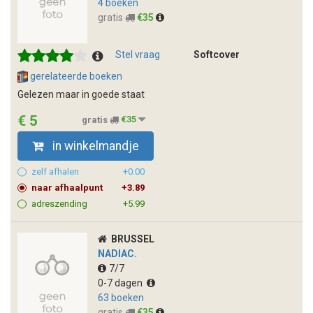
4 boeken
gratis
€35
Stel vraag
Softcover
gerelateerde boeken
Gelezen maar in goede staat
€ 5
gratis
€35
in winkelmandje
zelf afhalen
+0.00
naar afhaalpunt
+3.89
adreszending
+5.99
BRUSSEL
NADIAC.
7/7
0-7 dagen
63 boeken
gratis
€35