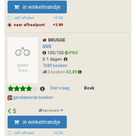
in winkelmandje
zelf afhalen
+0.00
naar afhaalpunt
+3.89
BRUGGE
GVO
100/100
PRO
0-1 dagen
7689 boeken
3 boeken
€3,89
Stel vraag
Boek
gerelateerde boeken
€ 5
tarieven
in winkelmandje
zelf afhalen
+0.00