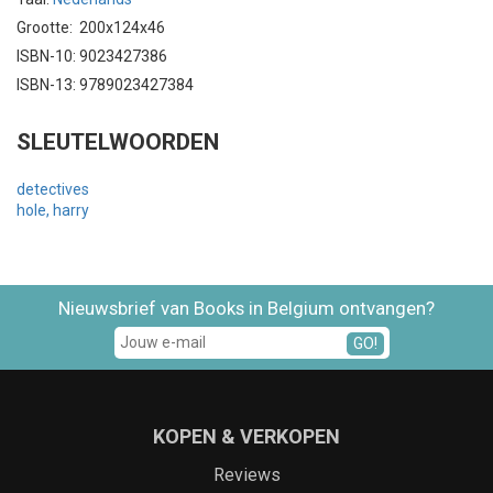
Grootte: 200x124x46
ISBN-10: 9023427386
ISBN-13: 9789023427384
SLEUTELWOORDEN
detectives
hole, harry
Nieuwsbrief van Books in Belgium ontvangen?
GO!
KOPEN & VERKOPEN
Reviews