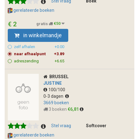
Stel vraag
Boek
gerelateerde boeken
€ 2
gratis
€50
in winkelmandje
zelf afhalen
+0.00
naar afhaalpunt
+3.89
adreszending
+6.65
BRUSSEL
JUSTINE
100/100
0-3 dagen
3669 boeken
3 boeken
€6,81
Stel vraag
Softcover
gerelateerde boeken