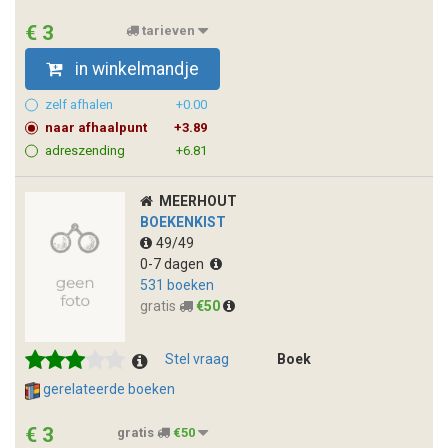
€ 3
tarieven
in winkelmandje
zelf afhalen
+0.00
naar afhaalpunt
+3.89
adreszending
+6.81
MEERHOUT
BOEKENKIST
49/49
0-7 dagen
531 boeken
gratis
€50
Stel vraag
Boek
gerelateerde boeken
€ 3
gratis
€50