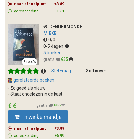
naar afhaalpunt
+3.89
adreszending
+7.1
DENDERMONDE
MIEKE
0/0
0-5 dagen
5 boeken
gratis
€35
3 foto's
Stel vraag
Softcover
gerelateerde boeken
- Zo goed als nieuw
- Staat ongelezen in de kast
€ 6
gratis
€35
in winkelmandje
naar afhaalpunt
+3.89
adreszending
+5.99