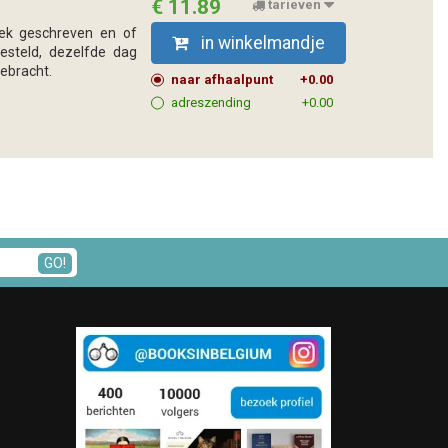
€ 11.89
tarieven
boek geschreven en of
in winkelmandje
esteld, dezelfde dag
ebracht.
naar afhaalpunt
+0.00
adreszending
+0.00
GO!