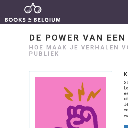
DE POWER VAN EE
HOE MAAK JE VERHALEN V
PUBLIEK
K
St
Le
ee
ui
Je
ve
wa