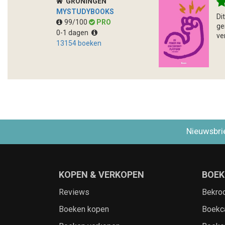
GRONINGEN
MYSTUDYBOOKS
Di
99/100
PRO
ge
0-1 dagen
ve
13154 boeken
Nieuwsbri
KOPEN & VERKOPEN
BOEK
Reviews
Bekro
Boeken kopen
Boekc