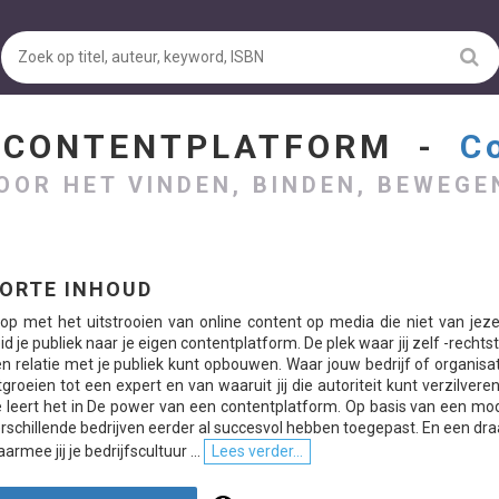
N CONTENTPLATFORM -
C
OOR HET VINDEN, BINDEN, BEWEGE
ORTE INHOUD
op met het uitstrooien van online content op media die niet van jezel
id je publiek naar je eigen contentplatform. De plek waar jij zelf -rechts
n relatie met je publiek kunt opbouwen. Waar jouw bedrijf of organisa
tgroeien tot een expert en van waaruit jij die autoriteit kunt verzilvere
 leert het in De power van een contentplatform. Op basis van een mo
rschillende bedrijven eerder al succesvol hebben toegepast. En een dr
armee jij je bedrijfscultuur ...
Lees verder...