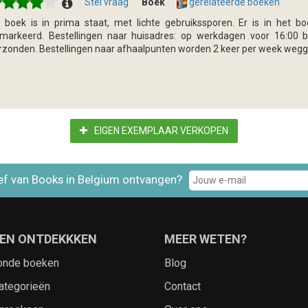
Stel vraag
Boek
gerelateerde boeken
t boek is in prima staat, met lichte gebruikssporen. Er is in het 
markeerd. Bestellingen naar huisadres: op werkdagen voor 16:00 b
rzonden. Bestellingen naar afhaalpunten worden 2 keer per week wegg
EIGEN EXEMPLAAR VERKOPEN
ef van Books in Belgium ontvangen?
EN ONTDEKKKEN
MEER WETEN?
onde boeken
Blog
ategorieën
Contact