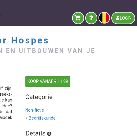
LOGIN
or Hospes
N EN UITBOUWEN VAN JE
KOOP VANAF € 11.89
f zijn.
treeks-
Categorie
tie kan
n. Hoe?
Non-fictie
del dat
aaiboek
>
Bedrijfskunde
Details