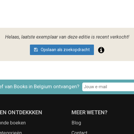
Helaas, laatste exemplaar van deze editie is recent verkocht!
Opslaan als zoekopdracht
ef van Books in Belgium ontvangen?
EN ONTDEKKKEN
MEER WETEN?
onde boeken
Blog
ategorieën
Contact