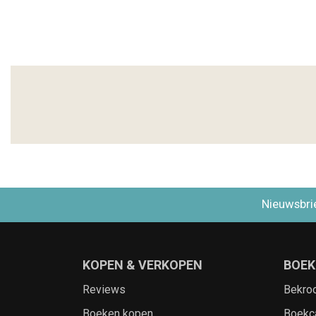
Nieuwsbri
KOPEN & VERKOPEN
BOEK
Reviews
Bekro
Boeken kopen
Boekc