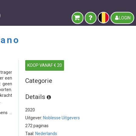
LOGIN
iano
KOOP VANAF € 20
trager
 er een
Categorie
t geen
orten.
kracht
Details
.
2020
ns ...
Uitgever:
Noblesse Uitgevers
272 paginas
Taal:
Nederlands