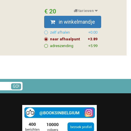
€ 20
tarieven
in winkelmandje
zelf afhalen
+0.00
naar afhaalpunt
+3.89
adreszending
+5.99
GO!