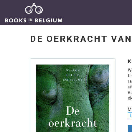
DE OERKRACHT VA
K
We
te
ra
ui
Bo
di
M
L