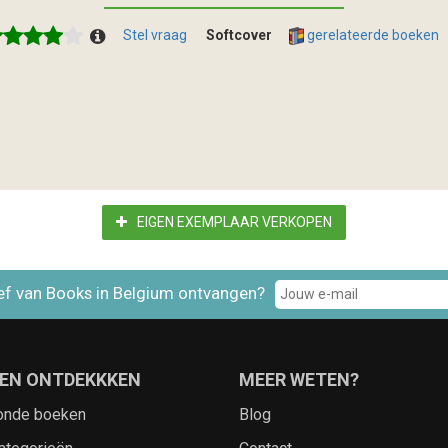
Stel vraag
Softcover
gerelateerde boeken
EIGEN EXEMPLAAR VERKOPEN
ef van Books in Belgium ontvangen?
EN ONTDEKKKEN
MEER WETEN?
onde boeken
Blog