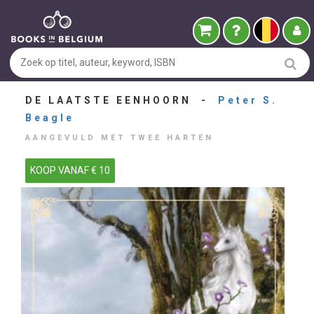
DE LAATSTE EENHOORN -
Peter S.
Beagle
AANGEVULD MET TWEE HARTEN
KOOP VANAF € 10