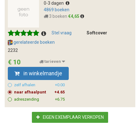
0-3 dagen
4869 boeken
3 boeken
€4,65
Stel vraag
Softcover
gerelateerde boeken
2232
€ 10
tarieven
in winkelmandje
zelf afhalen
+0.00
naar afhaalpunt
+4.65
adreszending
+6.75
EIGEN EXEMPLAAR VERKOPEN