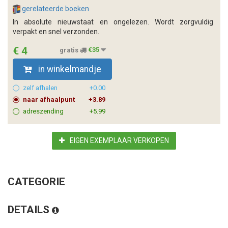
gerelateerde boeken
In absolute nieuwstaat en ongelezen. Wordt zorgvuldig
verpakt en snel verzonden.
€ 4
gratis
€35
in winkelmandje
zelf afhalen
+0.00
naar afhaalpunt
+3.89
adreszending
+5.99
EIGEN EXEMPLAAR VERKOPEN
CATEGORIE
DETAILS