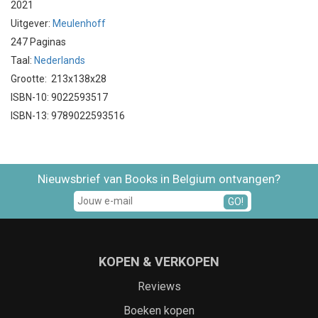
2021
Uitgever:
Meulenhoff
247 Paginas
Taal:
Nederlands
Grootte: 213x138x28
ISBN-10: 9022593517
ISBN-13: 9789022593516
Nieuwsbrief van Books in Belgium ontvangen?
GO!
KOPEN & VERKOPEN
Reviews
Boeken kopen