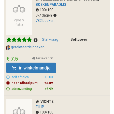
BOEKENPARADIJS
100/100
0-7 dagen
782 boeken
Stel vraag
Softcover
gerelateerde boeken
€ 7.5
tarieven
in winkelmandje
zelf afhalen
+0.00
naar afhaalpunt
+3.89
adreszending
+5.99
VICHTE
FILIP
100/100