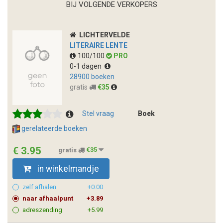
BIJ VOLGENDE VERKOPERS
LICHTERVELDE
LITERAIRE LENTE
100/100
PRO
0-1 dagen
28900 boeken
gratis
€35
Stel vraag
Boek
gerelateerde boeken
€ 3.95
gratis
€35
in winkelmandje
zelf afhalen
+0.00
naar afhaalpunt
+3.89
adreszending
+5.99