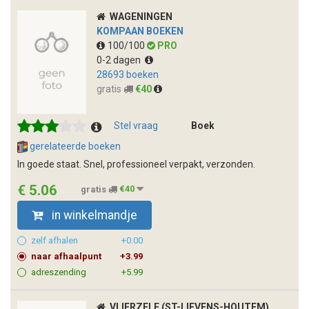
WAGENINGEN
KOMPAAN BOEKEN
100/100
PRO
0-2 dagen
28693 boeken
gratis
€40
Stel vraag
Boek
gerelateerde boeken
In goede staat. Snel, professioneel verpakt, verzonden.
€ 5.06
gratis
€40
in winkelmandje
zelf afhalen
+0.00
naar afhaalpunt
+3.99
adreszending
+5.99
VLIERZELE (ST-LIEVENS-HOUTEM)