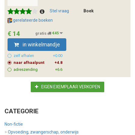
Stel vraag
Boek
gerelateerde boeken
€ 14
gratis
€45
in winkelmandje
zelf afhalen
+0.00
naar afhaalpunt
+4.8
adreszending
+6.6
EIGEN EXEMPLAAR VERKOPEN
CATEGORIE
Non-fictie
>
Opvoeding, zwangerschap, onderwijs