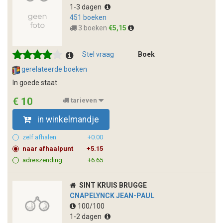
1-3 dagen
451 boeken
3 boeken
€5,15
Stel vraag
Boek
gerelateerde boeken
In goede staat
€ 10
tarieven
in winkelmandje
zelf afhalen
+0.00
naar afhaalpunt
+5.15
adreszending
+6.65
SINT KRUIS BRUGGE
CNAPELYNCK JEAN-PAUL
100/100
1-2 dagen