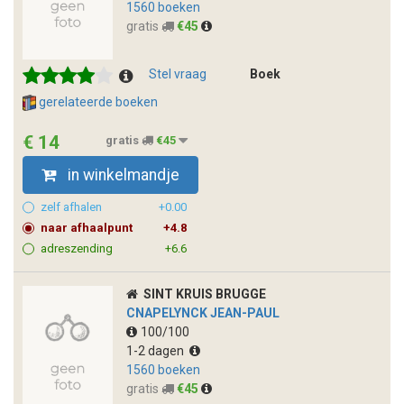
1560 boeken
gratis
€45
Stel vraag
Boek
gerelateerde boeken
€ 14
gratis
€45
in winkelmandje
zelf afhalen
+0.00
naar afhaalpunt
+4.8
adreszending
+6.6
SINT KRUIS BRUGGE
CNAPELYNCK JEAN-PAUL
100/100
1-2 dagen
1560 boeken
gratis
€45