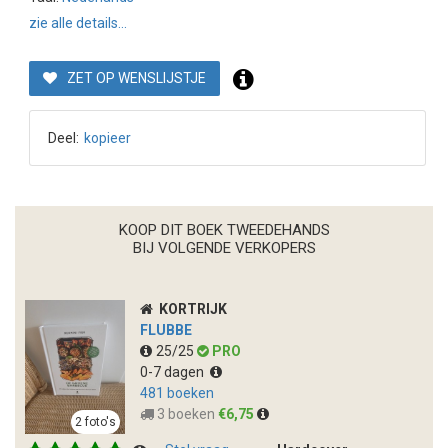
zie alle details...
ZET OP WENSLIJSTJE
Deel:
kopieer
KOOP DIT BOEK TWEEDEHANDS
BIJ VOLGENDE VERKOPERS
KORTRIJK
FLUBBE
25/25
PRO
0-7 dagen
481 boeken
3 boeken
€6,75
2 foto's