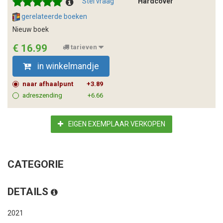
Stel vraag
Hardcover
gerelateerde boeken
Nieuw boek
€ 16.99
tarieven
in winkelmandje
naar afhaalpunt
+3.89
adreszending
+6.66
EIGEN EXEMPLAAR VERKOPEN
CATEGORIE
DETAILS
2021