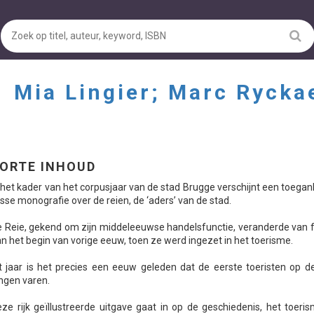
-
Mia Lingier; Marc Rycka
ORTE INHOUD
 het kader van het corpusjaar van de stad Brugge verschijnt een toegank
isse monografie over de reien, de ‘aders’ van de stad.
 Reie, gekend om zijn middeleeuwse handelsfunctie, veranderde van f
n het begin van vorige eeuw, toen ze werd ingezet in het toerisme.
t jaar is het precies een eeuw geleden dat de eerste toeristen op d
ngen varen.
ze rijk geïllustreerde uitgave gaat in op de geschiedenis, het toeri