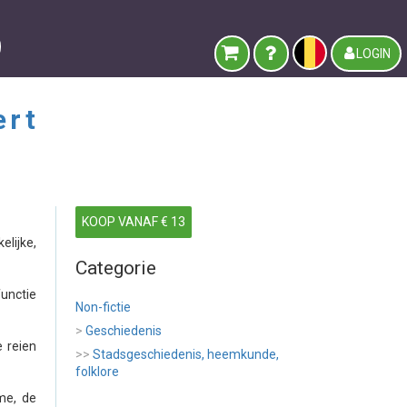
LOGIN
ert
KOOP VANAF € 13
elijke,
Categorie
unctie
Non-fictie
>
Geschiedenis
e reien
>>
Stadsgeschiedenis, heemkunde,
folklore
sme, de