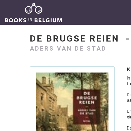
DE BRUGSE REIEN 
ADERS VAN DE STAD
K
In
fr
De
aa
Di
gi
De