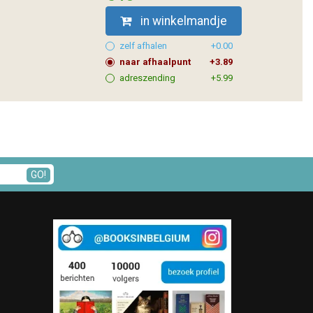
in winkelmandje
zelf afhalen
+0.00
naar afhaalpunt
+3.89
adreszending
+5.99
GO!