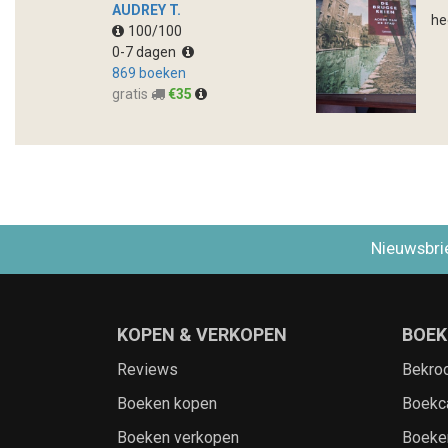
AUDREY T.
he
100/100
0-7 dagen
869 boeken
gratis
€35
Nieuwsbri
KOPEN & VERKOPEN
BOEK
Reviews
Bekro
Boeken kopen
Boekc
Boeken verkopen
Boeke