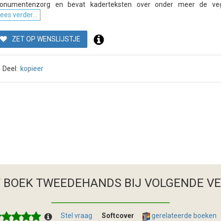
onumentenzorg en bevat kaderteksten over onder meer de vege
ees verder...
ZET OP WENSLIJSTJE
Deel:
kopieer
T BOEK TWEEDEHANDS
BIJ VOLGENDE V
Stel vraag
Softcover
gerelateerde boeken