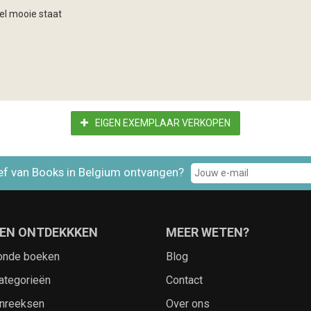
el mooie staat
EIGEN EXEMPLAAR VERKOPEN
ef van Books in Belgium ontvangen?
EN ONTDEKKKEN
MEER WETEN?
onde boeken
Blog
ategorieën
Contact
nreeksen
Over ons