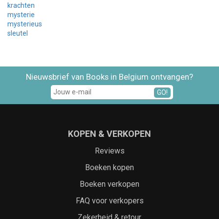
krachten
mysterie
mysterieus
sleutel
Nieuwsbrief van Books in Belgium ontvangen?
GO!
KOPEN & VERKOPEN
Reviews
Boeken kopen
Boeken verkopen
FAQ voor verkopers
Zekerheid & retour