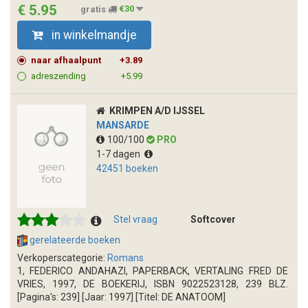
€ 5.95
gratis
€30
in winkelmandje
naar afhaalpunt
+3.89
adreszending
+5.99
KRIMPEN A/D IJSSEL
MANSARDE
100/100
PRO
1-7 dagen
42451 boeken
Stel vraag
Softcover
gerelateerde boeken
Verkoperscategorie:
Romans
1, FEDERICO ANDAHAZI, PAPERBACK, VERTALING FRED DE
VRIES, 1997, DE BOEKERIJ, ISBN 9022523128, 239 BLZ.
[Pagina's: 239] [Jaar: 1997] [Titel: DE ANATOOM]