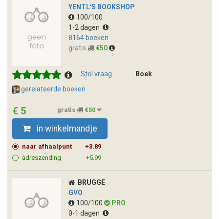
YENTL'S BOOKSHOP
100/100
1-2 dagen
8164 boeken
gratis
€50
Stel vraag
Boek
gerelateerde boeken
€ 5
gratis
€50
in winkelmandje
naar afhaalpunt
+3.89
adreszending
+5.99
BRUGGE
GVO
100/100
PRO
0-1 dagen