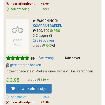
naar afhaalpunt
+3.99
adreszending
+5.99
WAGENINGEN
KOMPAAN BOEKEN
100/100
PRO
0-2 dagen
28986 boeken
gratis
€40
Stel vraag
Softcover
gerelateerde boeken
In zeer goede staat. Professioneel verpakt. Snel verzonden.
€ 3.95
gratis
€40
in winkelmandje
zelf afhalen
+0.00
naar afhaalpunt
+3.99