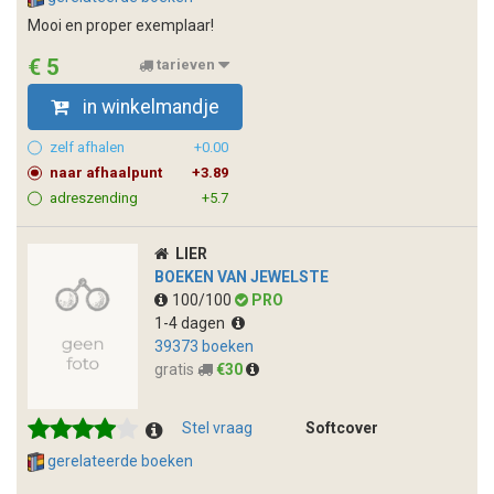
Mooi en proper exemplaar!
€ 5
tarieven
in winkelmandje
zelf afhalen
+0.00
naar afhaalpunt
+3.89
adreszending
+5.7
LIER
BOEKEN VAN JEWELSTE
100/100
PRO
1-4 dagen
39373 boeken
gratis
€30
Stel vraag
Softcover
gerelateerde boeken