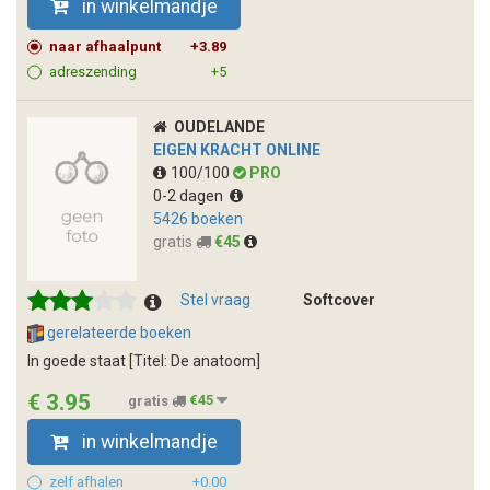
in winkelmandje
naar afhaalpunt
+3.89
adreszending
+5
OUDELANDE
EIGEN KRACHT ONLINE
100/100
PRO
0-2 dagen
5426 boeken
gratis
€45
Stel vraag
Softcover
gerelateerde boeken
In goede staat [Titel: De anatoom]
€ 3.95
gratis
€45
in winkelmandje
zelf afhalen
+0.00