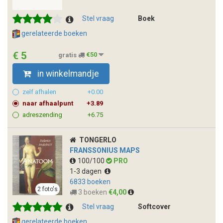
Stel vraag
Boek
gerelateerde boeken
€ 5
gratis
€50
in winkelmandje
zelf afhalen
+0.00
naar afhaalpunt
+3.89
adreszending
+6.75
TONGERLO
FRANSSONIUS MAPS
100/100
PRO
1-3 dagen
6833 boeken
2 foto's
3 boeken
€4,00
Stel vraag
Softcover
gerelateerde boeken