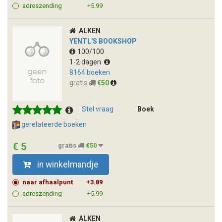
adreszending
+5.99
ALKEN
YENTL'S BOOKSHOP
100/100
1-2 dagen
8164 boeken
gratis
€50
Stel vraag
Boek
gerelateerde boeken
€ 5
gratis
€50
in winkelmandje
naar afhaalpunt
+3.89
adreszending
+5.99
ALKEN