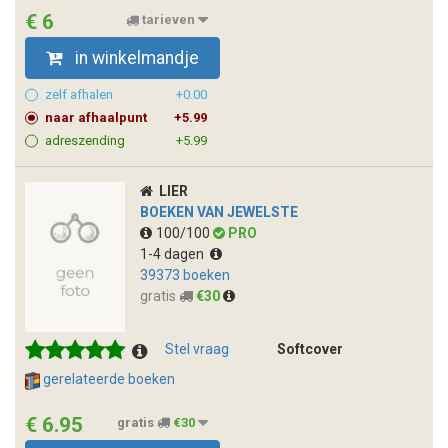
€ 6
tarieven
in winkelmandje
zelf afhalen
+0.00
naar afhaalpunt
+5.99
adreszending
+5.99
LIER
BOEKEN VAN JEWELSTE
100/100
PRO
1-4 dagen
39373 boeken
gratis
€30
Stel vraag
Softcover
gerelateerde boeken
€ 6.95
gratis
€30