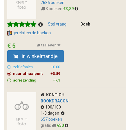
7686 boeken
3 boeken
€3,89
Stel vraag
Boek
gerelateerde boeken
€ 5
tarieven
in winkelmandje
zelf afhalen
+0.00
naar afhaalpunt
+3.89
adreszending
+7.1
KONTICH
BOOKDRAGON
100/100
1-3 dagen
657 boeken
gratis
€50