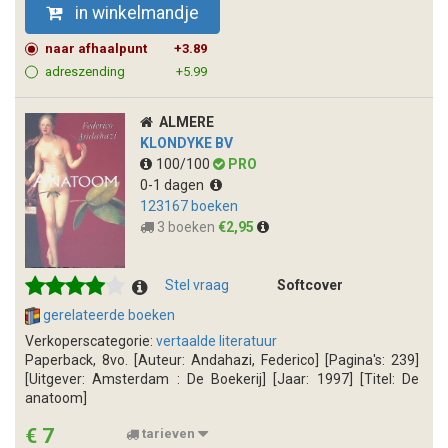
in winkelmandje
naar afhaalpunt
+3.89
adreszending
+5.99
ALMERE
KLONDYKE BV
100/100
PRO
0-1 dagen
123167 boeken
3 boeken
€2,95
Stel vraag
Softcover
gerelateerde boeken
Verkoperscategorie:
vertaalde literatuur
Paperback, 8vo. [Auteur: Andahazi, Federico] [Pagina's: 239]
[Uitgever: Amsterdam : De Boekerij] [Jaar: 1997] [Titel: De
anatoom]
€ 7
tarieven