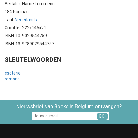
Vertaler: Harrie Lemmens
184 Paginas
Taal:
Nederlands
Grootte: 222x145x21
ISBN-10: 9029544759
ISBN-13: 9789029544757
SLEUTELWOORDEN
esoterie
romans
Nieuwsbrief van Books in Belgium ontvangen?
GO!