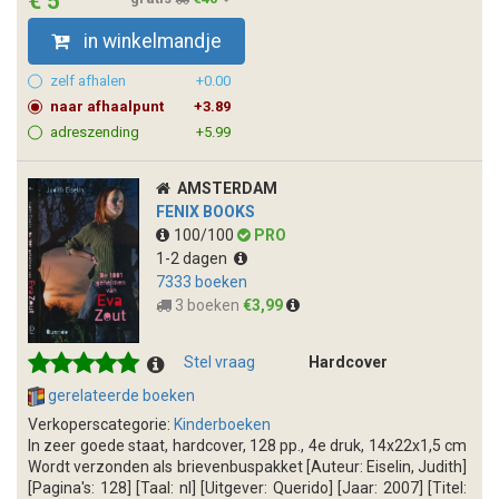
€ 5
in winkelmandje
zelf afhalen
+0.00
naar afhaalpunt
+3.89
adreszending
+5.99
AMSTERDAM
FENIX BOOKS
100/100
PRO
1-2 dagen
7333 boeken
3 boeken
€3,99
Stel vraag
Hardcover
gerelateerde boeken
Verkoperscategorie:
Kinderboeken
In zeer goede staat, hardcover, 128 pp., 4e druk, 14x22x1,5 cm
Wordt verzonden als brievenbuspakket [Auteur: Eiselin, Judith]
[Pagina's: 128] [Taal: nl] [Uitgever: Querido] [Jaar: 2007] [Titel: