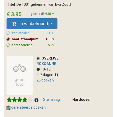
[Titel: De 1001 geheimen van Eva Zout]
€ 3.95
gratis
€35
in winkelmandje
zelf afhalen
+0.00
naar afhaalpunt
+3.89
adreszending
+5.99
OVERIJSE
ROX&ANNE
10/10
0-7 dagen
26 boeken
Stel vraag
Hardcover
gerelateerde boeken