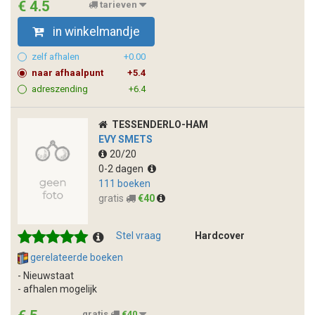
€ 4.5
tarieven
in winkelmandje
zelf afhalen
+0.00
naar afhaalpunt
+5.4
adreszending
+6.4
TESSENDERLO-HAM
EVY SMETS
20/20
0-2 dagen
111 boeken
gratis
€40
Stel vraag
Hardcover
gerelateerde boeken
- Nieuwstaat
- afhalen mogelijk
gratis
€40