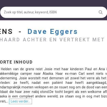
RENS -
Dave Eggers
 HAARD ACHTER EN VERTREKT MET
ORTE INHOUD
n Helden van de grens reist Josie met haar kinderen Paul en Ana 
rakkemikkige camper naar Alaska. Haar ex-man Carl weet niets 
derneming. Josie worstelt met demonen uit zowel het verre als het 
erleden: ze heeft, nadat een patiënt haar heeft aangeklaagd
ndartspraktijk moeten verkopen en ze rouwt nog om de dood van een
ldaat die haar zeer nabij stond.De tocht begint als een welkome afl
laska is een compleet andere wereld; ze staan oog in oog met biz
ren,...
Lees verder...