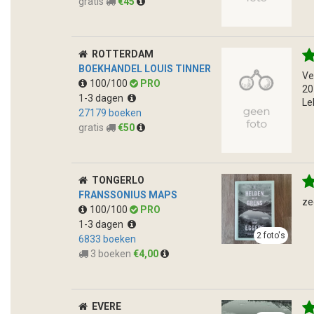
gratis
€45
ROTTERDAM
BOEKHANDEL LOUIS TINNER
Ve
100/100
PRO
20
1-3 dagen
Le
27179 boeken
gratis
€50
TONGERLO
FRANSSONIUS MAPS
ze
100/100
PRO
1-3 dagen
2 foto's
6833 boeken
3 boeken
€4,00
EVERE