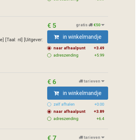
€ 5
gratis
€50
in winkelmandje
[Taal: nl] [Uitgever:
naar afhaalpunt
+3.49
adreszending
+5.99
€ 6
tarieven
in winkelmandje
zelf afhalen
+0.00
naar afhaalpunt
+3.89
adreszending
+6.4
€ 7
tarieven