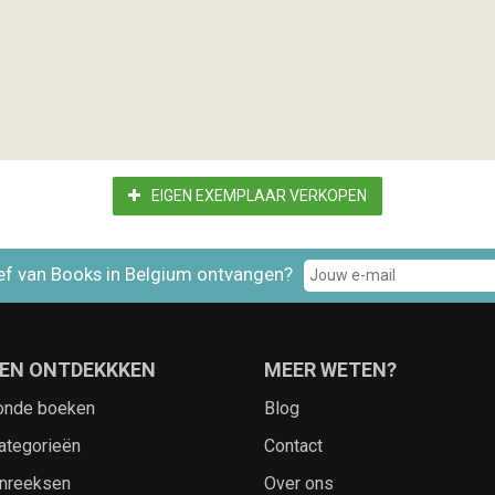
EIGEN EXEMPLAAR VERKOPEN
ef van Books in Belgium ontvangen?
EN ONTDEKKKEN
MEER WETEN?
onde boeken
Blog
ategorieën
Contact
nreeksen
Over ons