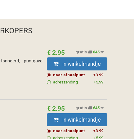
ERKOPERS
€ 2.95
gratis
€45
tonneerd, puntgave
in winkelmandje
naar afhaalpunt
+3.99
adreszending
+5.99
€ 2.95
gratis
€45
in winkelmandje
naar afhaalpunt
+3.99
adreszending
+5.99