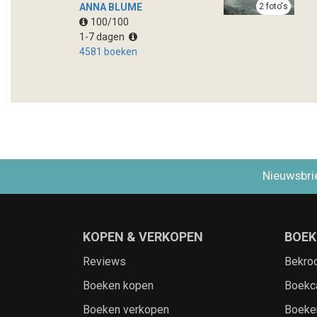
ANNA BLUME
2 foto's
100/100
1-7 dagen
4581 boeken
Nieuwsbri
KOPEN & VERKOPEN
BOEK
Reviews
Bekro
Boeken kopen
Boekc
Boeken verkopen
Boeke