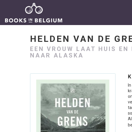
HELDEN VAN DE G
EEN VROUW LAAT HUIS EN
NAAR ALASKA
K
I
k
on
v
ta
so
A
be