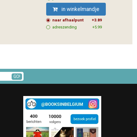
in winkelmandje
naar afhaalpunt
+3.89
adreszending
+5.99
GO!