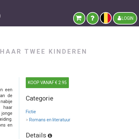
LOGIN
 HAAR TWEE KINDEREN
KOOP VANAF € 2.95
in een
van de
Categorie
nabije
, haar
Fictie
 jonge
eiding.
>
Romans en literatuur
ons en
Details