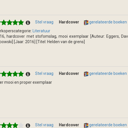
Stel vraag
Hardcover
gerelateerde boeken
rkoperscategorie:
Literatuur
16, hardcover met stofomslag, mooi exemplaar [Auteur: Eggers, Dave] 
bowski] [Jaar: 2016] [Titel: Helden van de grens]
Stel vraag
Hardcover
gerelateerde boeken
er mooi en proper exemplaar
Stel vraag
Hardcover
gerelateerde boeken