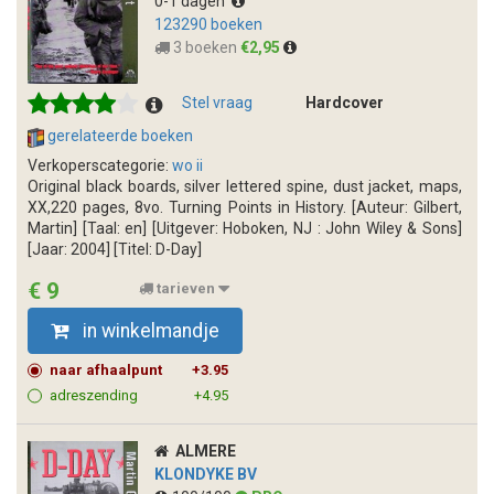
0-1 dagen
123290 boeken
3 boeken
€2,95
Stel vraag
Hardcover
gerelateerde boeken
Verkoperscategorie:
wo ii
Original black boards, silver lettered spine, dust jacket, maps,
XX,220 pages, 8vo. Turning Points in History. [Auteur: Gilbert,
Martin] [Taal: en] [Uitgever: Hoboken, NJ : John Wiley & Sons]
[Jaar: 2004] [Titel: D-Day]
€ 9
tarieven
in winkelmandje
naar afhaalpunt
+3.95
adreszending
+4.95
ALMERE
KLONDYKE BV