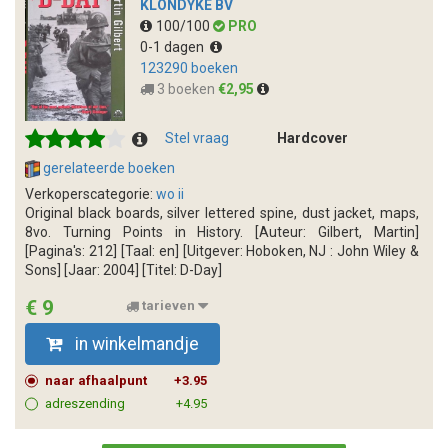
KLONDYKE BV
100/100
PRO
0-1 dagen
123290 boeken
3 boeken
€2,95
Stel vraag
Hardcover
gerelateerde boeken
Verkoperscategorie:
wo ii
Original black boards, silver lettered spine, dust jacket, maps,
8vo. Turning Points in History. [Auteur: Gilbert, Martin]
[Pagina's: 212] [Taal: en] [Uitgever: Hoboken, NJ : John Wiley &
Sons] [Jaar: 2004] [Titel: D-Day]
€ 9
tarieven
in winkelmandje
naar afhaalpunt
+3.95
adreszending
+4.95