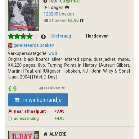
100/100
PRO
0-1 dagen
123290 boeken
3 boeken
€2,95
Stel vraag
Hardcover
gerelateerde boeken
Verkoperscategorie:
wo ii
Original black boards, silver lettered spine, dust jacket, maps,
XX,220 pages, 8vo. Turning Points in History. [Auteur: Gilbert,
Martin] [Taal: en] [Uitgever: Hoboken, NJ : John Wiley & Sons]
[Jaar: 2004] [Titel: D-Day]
€ 9
tarieven
in winkelmandje
naar afhaalpunt
+3.95
adreszending
+4.95
ALMERE