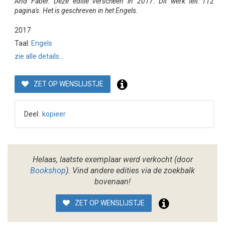
And Faber. Deze editie verscheen in 2017. Dit werk telt 112
pagina's. Het is geschreven in het Engels.
2017
Taal:
Engels
zie alle details...
ZET OP WENSLIJSTJE
Deel:
kopieer
Helaas, laatste exemplaar werd verkocht (door
Bookshop
). Vind andere edities via de zoekbalk
bovenaan!
ZET OP WENSLIJSTJE