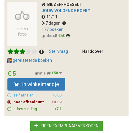
BILZEN-HOESELT
JOUW VOLGENDE BOEK?
11/11
0-7 dagen
177 boeken
gratis
€50
Stel vraag
Hardcover
gerelateerde boeken
€ 5
gratis
€50
in winkelmandje
zelf afhalen
+0.00
naar afhaalpunt
+3.89
adreszending
+7.1
EIGEN EXEMPLAAR VERKOPEN