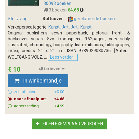
30093 boeken
3 boeken
€4,68
Stel vraag
Softcover
gerelateerde boeken
Verkoperscategorie:
Kunst ; Art ; Art ; Kunst
Original publisher's sewn paperback, pictorial front- &
backcover, square 8vo: frontispiece, 162pages., very richly
illustrated, chronology, biography, list exhibitions, bibliography,
index, credits. 21 x 21 cm. ISBN 9789029080736. [Auteur:
WOLFGANG VOLZ, ...
Lees verder...
€ 10
tarieven
in winkelmandje
zelf afhalen
+0.00
naar afhaalpunt
+4.68
adreszending
+4.99
EIGEN EXEMPLAAR VERKOPEN