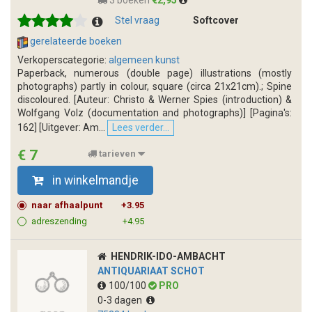
3 boeken
€2,95
Stel vraag
Softcover
gerelateerde boeken
Verkoperscategorie:
algemeen kunst
Paperback, numerous (double page) illustrations (mostly
photographs) partly in colour, square (circa 21x21cm).; Spine
discoloured. [Auteur: Christo & Werner Spies (introduction) &
Wolfgang Volz (documentation and photographs)] [Pagina's:
162] [Uitgever: Am...
Lees verder...
€ 7
tarieven
in winkelmandje
naar afhaalpunt
+3.95
adreszending
+4.95
HENDRIK-IDO-AMBACHT
ANTIQUARIAAT SCHOT
100/100
PRO
0-3 dagen