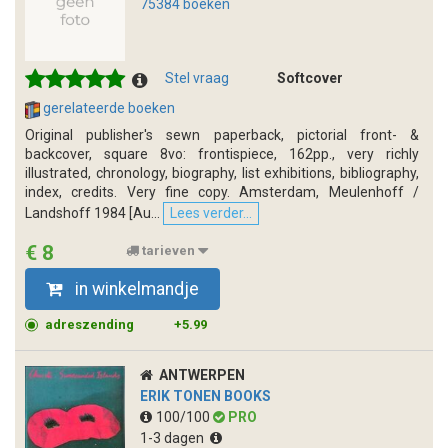
75384 boeken
Stel vraag
Softcover
gerelateerde boeken
Original publisher's sewn paperback, pictorial front- &
backcover, square 8vo: frontispiece, 162pp., very richly
illustrated, chronology, biography, list exhibitions, bibliography,
index, credits. Very fine copy. Amsterdam, Meulenhoff /
Landshoff 1984 [Au...
Lees verder...
€ 8
tarieven
in winkelmandje
adreszending
+5.99
ANTWERPEN
ERIK TONEN BOOKS
100/100
PRO
1-3 dagen