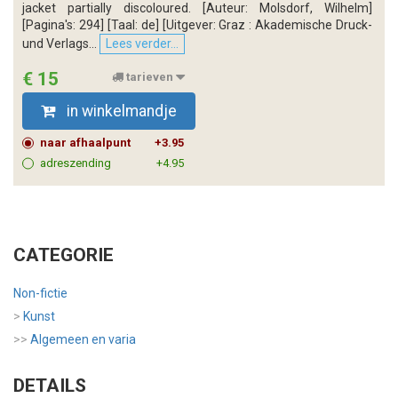
jacket partially discoloured. [Auteur: Molsdorf, Wilhelm]
[Pagina's: 294] [Taal: de] [Uitgever: Graz : Akademische Druck-
und Verlags...
Lees verder...
€ 15
tarieven
in winkelmandje
naar afhaalpunt
+3.95
adreszending
+4.95
CATEGORIE
Non-fictie
>
Kunst
>>
Algemeen en varia
DETAILS