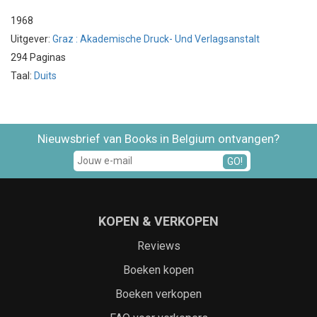
1968
Uitgever:
Graz : Akademische Druck- Und Verlagsanstalt
294 Paginas
Taal:
Duits
Nieuwsbrief van Books in Belgium ontvangen?
GO!
KOPEN & VERKOPEN
Reviews
Boeken kopen
Boeken verkopen