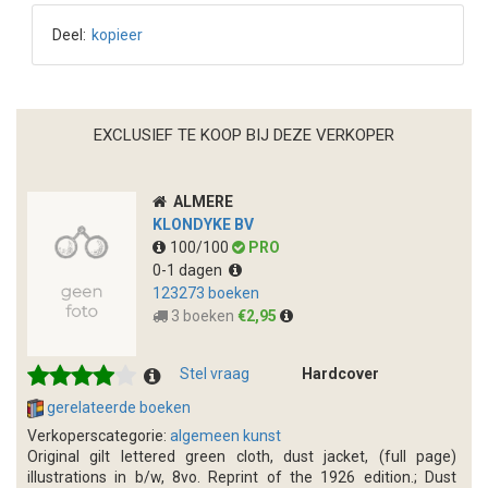
Deel:
kopieer
EXCLUSIEF TE KOOP BIJ DEZE VERKOPER
ALMERE
KLONDYKE BV
100/100
PRO
0-1 dagen
123273 boeken
3 boeken
€2,95
Stel vraag
Hardcover
gerelateerde boeken
Verkoperscategorie:
algemeen kunst
Original gilt lettered green cloth, dust jacket, (full page)
illustrations in b/w, 8vo. Reprint of the 1926 edition.; Dust