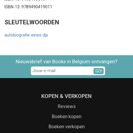
ISBN-13: 9789490419011
SLEUTELWOORDEN
autobiografie-eines-djs
Nieuwsbrief van Books in Belgium ontvangen?
GO!
KOPEN & VERKOPEN
Reviews
Boeken kopen
Boeken verkopen