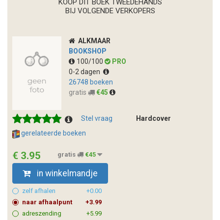
KOOP DIT BOEK TWEEDEHANDS
BIJ VOLGENDE VERKOPERS
ALKMAAR
BOOKSHOP
100/100
PRO
0-2 dagen
26748 boeken
gratis
€45
Stel vraag
Hardcover
gerelateerde boeken
€ 3.95
gratis
€45
in winkelmandje
zelf afhalen
+0.00
naar afhaalpunt
+3.99
adreszending
+5.99