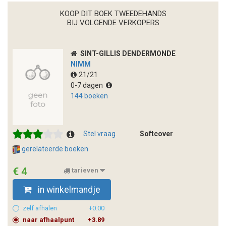
KOOP DIT BOEK TWEEDEHANDS
BIJ VOLGENDE VERKOPERS
SINT-GILLIS DENDERMONDE
NIMM
21/21
0-7 dagen
144 boeken
Stel vraag
Softcover
gerelateerde boeken
€ 4
tarieven
in winkelmandje
zelf afhalen
+0.00
naar afhaalpunt
+3.89