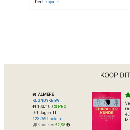
Deel:
kopieer
KOOP DI
ALMERE
KLONDYKE BV
Ve
100/100
PRO
Or
0-1 dagen
46
123259 boeken
Me
3 boeken
€2,95