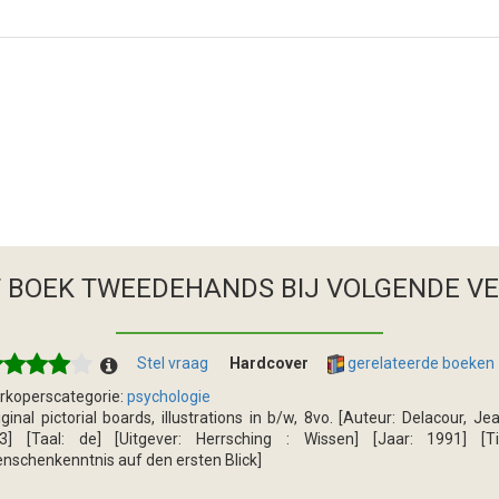
T BOEK TWEEDEHANDS
BIJ VOLGENDE V
Stel vraag
Hardcover
gerelateerde boeken
rkoperscategorie:
psychologie
iginal pictorial boards, illustrations in b/w, 8vo. [Auteur: Delacour, Je
3] [Taal: de] [Uitgever: Herrsching : Wissen] [Jaar: 1991] [Ti
nschenkenntnis auf den ersten Blick]