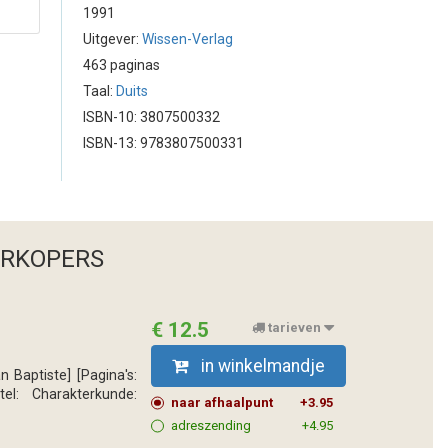
1991
Uitgever:
Wissen-Verlag
463 paginas
Taal:
Duits
ISBN-10: 3807500332
ISBN-13: 9783807500331
ERKOPERS
€ 12.5
tarieven
in winkelmandje
an Baptiste] [Pagina's:
tel: Charakterkunde:
naar afhaalpunt
+3.95
adreszending
+4.95