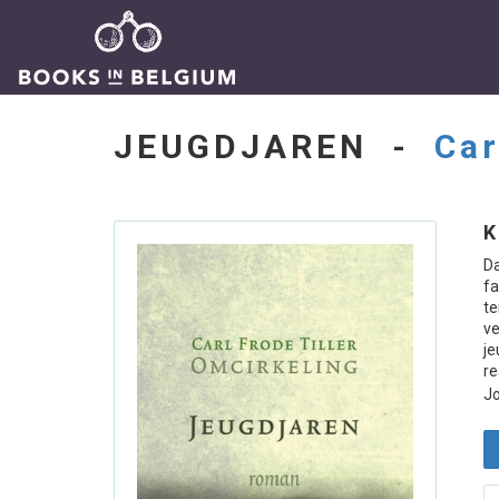
JEUGDJAREN -
Car
K
Da
fa
te
ve
je
re
Jo