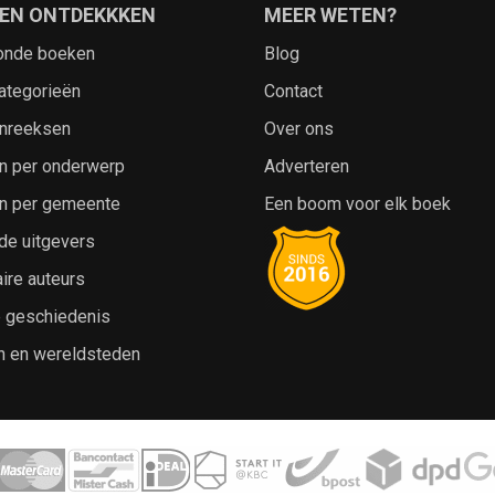
EN ONTDEKKKEN
MEER WETEN?
onde boeken
Blog
ategorieën
Contact
nreeksen
Over ons
n per onderwerp
Adverteren
n per gemeente
Een boom voor elk boek
de uitgevers
ire auteurs
e geschiedenis
n en wereldsteden