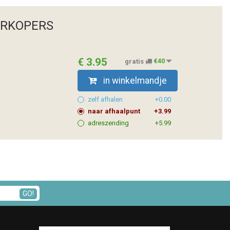
ERKOPERS
€ 3.95
gratis
€40
in winkelmandje
zelf afhalen
+0.00
naar afhaalpunt
+3.99
adreszending
+5.99
GO!