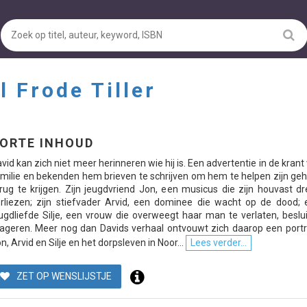
l Frode Tiller
ORTE INHOUD
vid kan zich niet meer herinneren wie hij is. Een advertentie in de krant
milie en bekenden hem brieven te schrijven om hem te helpen zijn ge
rug te krijgen. Zijn jeugdvriend Jon, een musicus die zijn houvast dr
rliezen; zijn stiefvader Arvid, een dominee die wacht op de dood; e
ugdliefde Silje, een vrouw die overweegt haar man te verlaten, beslu
ageren. Meer nog dan Davids verhaal ontvouwt zich daarop een portr
n, Arvid en Silje en het dorpsleven in Noor...
Lees verder...
ZET OP WENSLIJSTJE