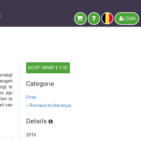
LOGIN
KOOP VANAF € 3.95
 vraagt
heugen
Categorie
eigt te
n zijn
Fictie
iten te
et van
>
Romans en literatuur
Details
2016