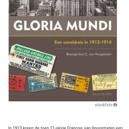
stockfoto
In 1913 kreeg de toen 21-jarige François van Hoogstraten een