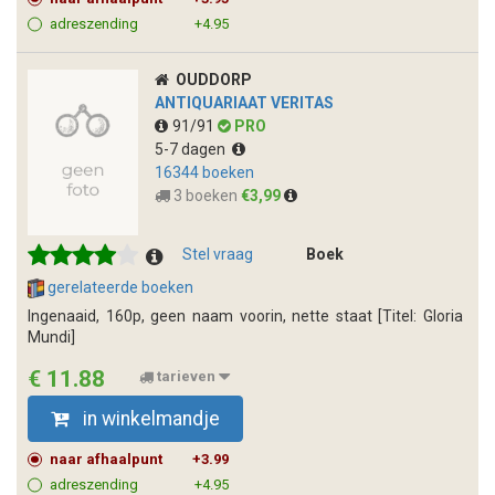
adreszending
+4.95
OUDDORP
ANTIQUARIAAT VERITAS
91/91
PRO
5-7 dagen
16344 boeken
3 boeken
€3,99
Stel vraag
Boek
gerelateerde boeken
Ingenaaid, 160p, geen naam voorin, nette staat [Titel: Gloria
Mundi]
€ 11.88
tarieven
in winkelmandje
naar afhaalpunt
+3.99
adreszending
+4.95