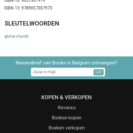
ISBN-10: 9057307979
ISBN-13: 9789057307973
SLEUTELWOORDEN
gloria-mundi
Nieuwsbrief van Books in Belgium ontvangen?
GO!
KOPEN & VERKOPEN
Reviews
Boeken kopen
Boeken verkopen