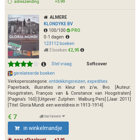
adreszending
+5.99
ALMERE
KLONDYKE BV
100/100
PRO
0-1 dagen
123112 boeken
3 boeken
€2,95
Stel vraag
Softcover
gerelateerde boeken
Verkoperscategorie:
ontdekkingsreizen, expedities
Paperback, illusraties in kleur en z/w, 8vo. [Auteur:
Hoogstraten, François van & Constance van Hoogstraten]
[Pagina's: 160] [Uitgever: Zutphen : Walburg Pers] [Jaar: 2011]
[Titel: Gloria Mundi: een wereldreis in 1913-1914]
€ 7
tarieven
in winkelmandje
naar afhaalpunt
+3.95