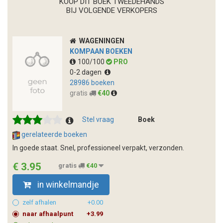
KOOP DIT BOEK TWEEDEHANDS
BIJ VOLGENDE VERKOPERS
WAGENINGEN
KOMPAAN BOEKEN
100/100
PRO
0-2 dagen
28986 boeken
gratis
€40
Stel vraag
Boek
gerelateerde boeken
In goede staat. Snel, professioneel verpakt, verzonden.
€ 3.95
gratis
€40
in winkelmandje
zelf afhalen
+0.00
naar afhaalpunt
+3.99