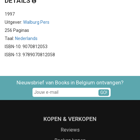
DETAILS
1997
Uitgever:
Walburg Pers
256 Paginas
Taal:
Nederlands
ISBN-10: 9070812053
ISBN-13: 9789070812058
Nieuwsbrief van Books in Belgium ontvangen?
GO!
KOPEN & VERKOPEN
Reviews