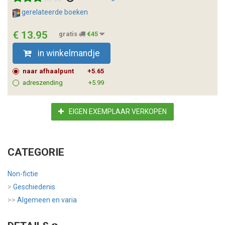
gerelateerde boeken
€ 13.95
gratis
€45
in winkelmandje
naar afhaalpunt
+5.65
adreszending
+5.99
EIGEN EXEMPLAAR VERKOPEN
CATEGORIE
Non-fictie
>
Geschiedenis
>>
Algemeen en varia