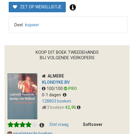
ZET OP WENSLIJSTJE
Deel:
kopieer
KOOP DIT BOEK TWEEDEHANDS
BIJ VOLGENDE VERKOPERS
ALMERE
KLONDYKE BV
100/100
PRO
0-1 dagen
128803 boeken
3 boeken
€2,95
Stel vraag
Softcover
gerelateerde boeken