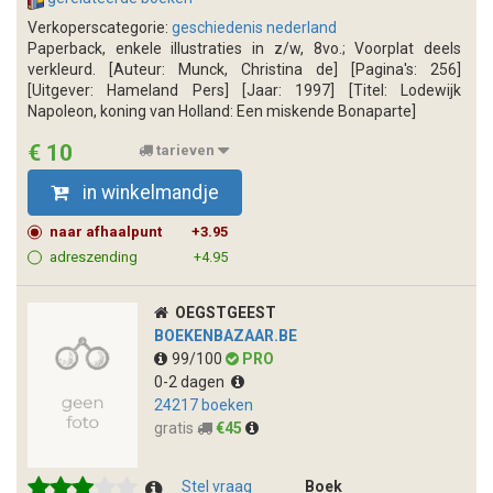
Verkoperscategorie:
geschiedenis nederland
Paperback, enkele illustraties in z/w, 8vo.; Voorplat deels
verkleurd. [Auteur: Munck, Christina de] [Pagina's: 256]
[Uitgever: Hameland Pers] [Jaar: 1997] [Titel: Lodewijk
Napoleon, koning van Holland: Een miskende Bonaparte]
€ 10
tarieven
in winkelmandje
naar afhaalpunt
+3.95
adreszending
+4.95
OEGSTGEEST
BOEKENBAZAAR.BE
99/100
PRO
0-2 dagen
24217 boeken
gratis
€45
Stel vraag
Boek