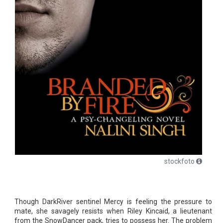
stockfoto
Though DarkRiver sentinel Mercy is feeling the pressure to
mate, she savagely resists when Riley Kincaid, a lieutenant
from the SnowDancer pack, tries to possess her. The problem