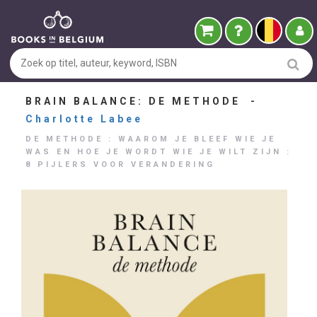
BRAIN BALANCE: DE METHODE -
Charlotte Labee
DE METHODE : WAAROM JE BLEEF WIE JE
WAS EN HOE JE WORDT WIE JE WILT ZIJN :
8 PIJLERS VOOR VERANDERING