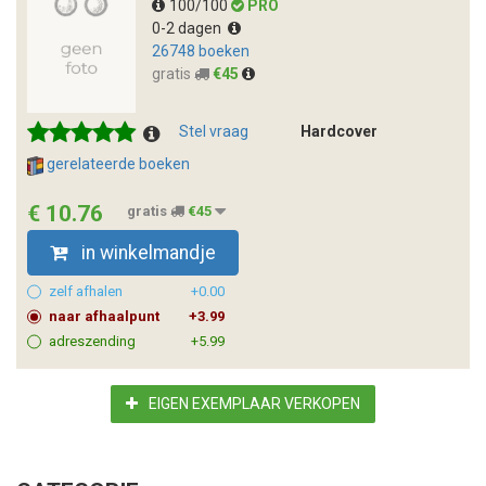
100/100
PRO
0-2 dagen
26748 boeken
gratis
€45
Stel vraag
Hardcover
gerelateerde boeken
€ 10.76
gratis
€45
in winkelmandje
zelf afhalen
+0.00
naar afhaalpunt
+3.99
adreszending
+5.99
EIGEN EXEMPLAAR VERKOPEN