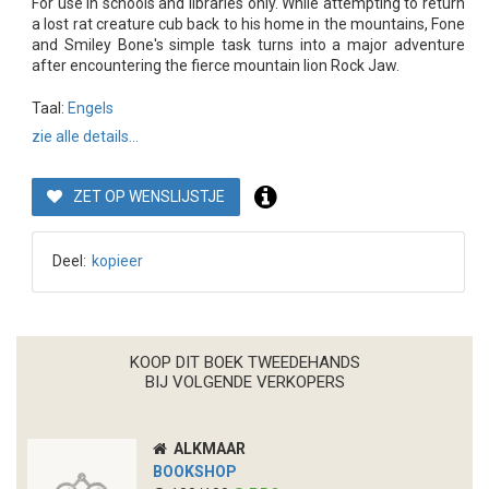
For use in schools and libraries only. While attempting to return
a lost rat creature cub back to his home in the mountains, Fone
and Smiley Bone's simple task turns into a major adventure
after encountering the fierce mountain lion Rock Jaw.
Taal:
Engels
zie alle details...
ZET OP WENSLIJSTJE
Deel:
kopieer
KOOP DIT BOEK TWEEDEHANDS
BIJ VOLGENDE VERKOPERS
ALKMAAR
BOOKSHOP