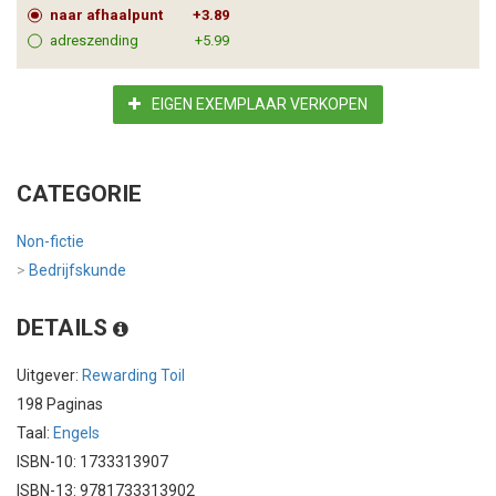
naar afhaalpunt
+3.89
adreszending
+5.99
EIGEN EXEMPLAAR VERKOPEN
CATEGORIE
Non-fictie
>
Bedrijfskunde
DETAILS
Uitgever:
Rewarding Toil
198 Paginas
Taal:
Engels
ISBN-10: 1733313907
ISBN-13: 9781733313902