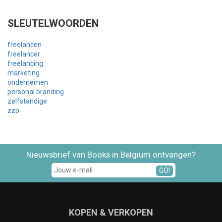
SLEUTELWOORDEN
freelancen
freelancer
freelancing
marketing
ondernemen
personal branding
zelfstandige
zzp
Nieuwsbrief van Books in Belgium ontvangen?
GO!
KOPEN & VERKOPEN