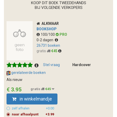
KOOP DIT BOEK TWEEDEHANDS
BIJ VOLGENDE VERKOPERS
ALKMAAR
BOOKSHOP
100/100
PRO
0-2 dagen
26731 boeken
gratis
€45
Stel vraag
Hardcover
gerelateerde boeken
Als nieuw
€ 3.95
gratis
€45
in winkelmandje
zelf afhalen
+0.00
naar afhaalpunt
+3.99