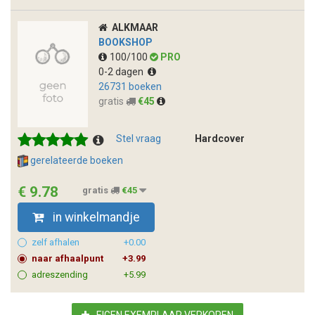
ALKMAAR
BOOKSHOP
100/100
PRO
0-2 dagen
26731 boeken
gratis
€45
Stel vraag
Hardcover
gerelateerde boeken
€ 9.78
gratis
€45
in winkelmandje
zelf afhalen
+0.00
naar afhaalpunt
+3.99
adreszending
+5.99