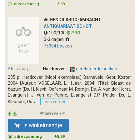
adreszending
+5.99
HENDRIK-IDO-AMBACHT
ANTIQUARIAAT SCHOT
100/100
PRO
0-3 dagen
75384 boeken
Stel vraag
Hardcover
gerelateerde boeken
235 p. Hardcover (Mooi exemplaar.) Barneveld, Gebr. Koster
2004 [Auteur: VOGELAAR, L.] [Jaar: 2004] [Titel: Blaast de
bazuin (Ds. H. Kievit, Oefenaar M. Remijn, Ds. A. van der Horst,
Evangelist J. van de Panne, Evangelist D.P. Polder, Ds. L.
Kieboom, Ds. J...
Lees verder...
€ 6
tarieven
in winkelmandje
adreszending
+5.99