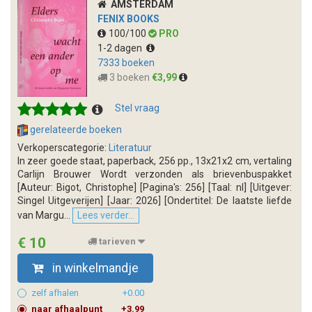
AMSTERDAM
FENIX BOOKS
100/100
PRO
1-2 dagen
7333 boeken
3 boeken
€3,99
Stel vraag
gerelateerde boeken
Verkoperscategorie:
Literatuur
In zeer goede staat, paperback, 256 pp., 13x21x2 cm, vertaling
Carlijn Brouwer Wordt verzonden als brievenbuspakket
[Auteur: Bigot, Christophe] [Pagina's: 256] [Taal: nl] [Uitgever:
Singel Uitgeverijen] [Jaar: 2026] [Ondertitel: De laatste liefde
van Margu...
Lees verder...
€ 10
tarieven
in winkelmandje
zelf afhalen
+0.00
naar afhaalpunt
+3.99